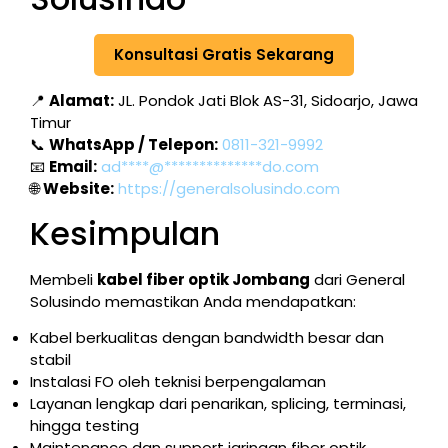
Konsultasi Gratis Sekarang
📍
Alamat:
JL. Pondok Jati Blok AS-31, Sidoarjo, Jawa
Timur
📞
WhatsApp / Telepon:
0811-321-9992
📧
Email:
ad****@**************do.com
🌐
Website:
https://generalsolusindo.com
Kesimpulan
Membeli
kabel fiber optik Jombang
dari General
Solusindo memastikan Anda mendapatkan:
Kabel berkualitas dengan bandwidth besar dan
stabil
Instalasi FO oleh teknisi berpengalaman
Layanan lengkap dari penarikan, splicing, terminasi,
hingga testing
Maintenance dan support jaringan fiber optik