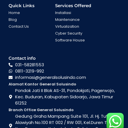
Quick Links
Services Offered
Home
Installasi
Blog
Maintenance
Contact Us
Virtualization
Cyber Security
Software House
Contact info
031-58281553
0811-3219-992
informasi@generalsolusindo.com
Alamat Kantor General Solusindo
Pondok Jati II Blok AS-31, Pondokjati, Pagerwojo,
Kec. Buduran, Kabupaten Sidoarjo, Jawa Timur
61252
Branch Office General Solusindo
Gedung Graha Mampang Suite 101, Jl. Hj. Tutty
Alawiyah No.100 RT 002 / RW 001, Kel.Duren Tiga ,