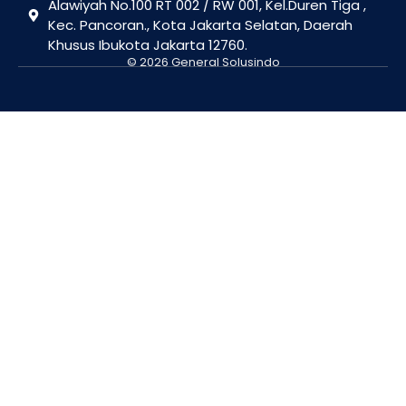
Alawiyah No.100 RT 002 / RW 001, Kel.Duren Tiga ,
Kec. Pancoran., Kota Jakarta Selatan, Daerah
Khusus Ibukota Jakarta 12760.
© 2026 General Solusindo