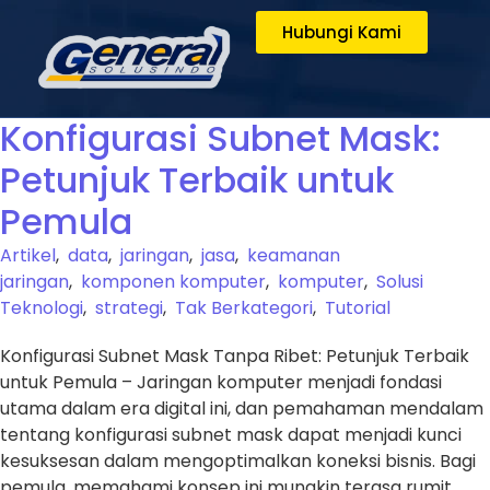
Hubungi Kami
Konfigurasi Subnet Mask:
Petunjuk Terbaik untuk
Pemula
Artikel
,
data
,
jaringan
,
jasa
,
keamanan
jaringan
,
komponen komputer
,
komputer
,
Solusi
Teknologi
,
strategi
,
Tak Berkategori
,
Tutorial
Konfigurasi Subnet Mask Tanpa Ribet: Petunjuk Terbaik
untuk Pemula – Jaringan komputer menjadi fondasi
utama dalam era digital ini, dan pemahaman mendalam
tentang konfigurasi subnet mask dapat menjadi kunci
kesuksesan dalam mengoptimalkan koneksi bisnis. Bagi
pemula, memahami konsep ini mungkin terasa rumit,