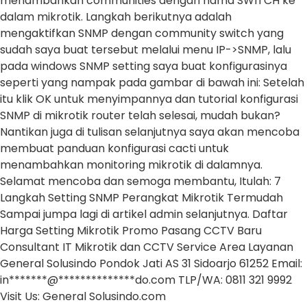
menambahkan communities dengan nama SWITCH ke
dalam mikrotik. Langkah berikutnya adalah
mengaktifkan SNMP dengan community switch yang
sudah saya buat tersebut melalui menu IP->SNMP, lalu
pada windows SNMP setting saya buat konfigurasinya
seperti yang nampak pada gambar di bawah ini: Setelah
itu klik OK untuk menyimpannya dan tutorial konfigurasi
SNMP di mikrotik router telah selesai, mudah bukan?
Nantikan juga di tulisan selanjutnya saya akan mencoba
membuat panduan konfigurasi cacti untuk
menambahkan monitoring mikrotik di dalamnya.
Selamat mencoba dan semoga membantu, Itulah: 7
Langkah Setting SNMP Perangkat Mikrotik Termudah
Sampai jumpa lagi di artikel admin selanjutnya. Daftar
Harga Setting Mikrotik Promo Pasang CCTV Baru
Consultant IT Mikrotik dan CCTV Service Area Layanan
General Solusindo Pondok Jati AS 31 Sidoarjo 61252 Email:
in*******@**************do.com TLP/WA: 0811 321 9992
Visit Us: General Solusindo.com