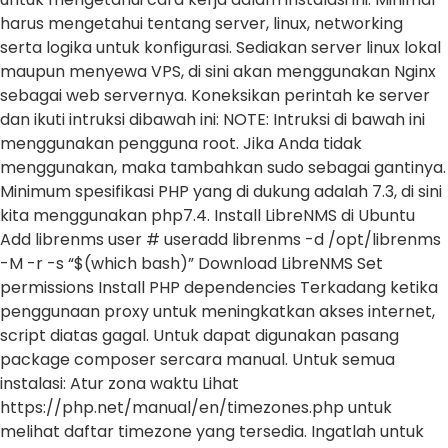
harus mengetahui tentang server, linux, networking
serta logika untuk konfigurasi. Sediakan server linux lokal
maupun menyewa VPS, di sini akan menggunakan Nginx
sebagai web servernya. Koneksikan perintah ke server
dan ikuti intruksi dibawah ini: NOTE: Intruksi di bawah ini
menggunakan pengguna root. Jika Anda tidak
menggunakan, maka tambahkan sudo sebagai gantinya.
Minimum spesifikasi PHP yang di dukung adalah 7.3, di sini
kita menggunakan php7.4. Install LibreNMS di Ubuntu
Add librenms user # useradd librenms -d /opt/librenms
-M -r -s “$(which bash)” Download LibreNMS Set
permissions Install PHP dependencies Terkadang ketika
penggunaan proxy untuk meningkatkan akses internet,
script diatas gagal. Untuk dapat digunakan pasang
package composer sercara manual. Untuk semua
instalasi: Atur zona waktu Lihat
https://php.net/manual/en/timezones.php untuk
melihat daftar timezone yang tersedia. Ingatlah untuk