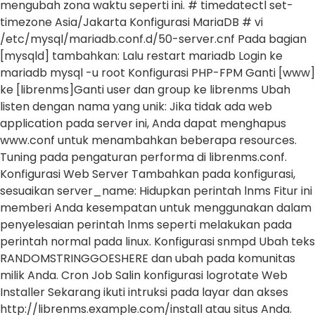
mengubah zona waktu seperti ini. # timedatectl set-
timezone Asia/Jakarta Konfigurasi MariaDB # vi
/etc/mysql/mariadb.conf.d/50-server.cnf Pada bagian
[mysqld] tambahkan: Lalu restart mariadb Login ke
mariadb mysql -u root Konfigurasi PHP-FPM Ganti [www]
ke [librenms]Ganti user dan group ke librenms Ubah
listen dengan nama yang unik: Jika tidak ada web
application pada server ini, Anda dapat menghapus
www.conf untuk menambahkan beberapa resources.
Tuning pada pengaturan performa di librenms.conf.
Konfigurasi Web Server Tambahkan pada konfigurasi,
sesuaikan server_name: Hidupkan perintah lnms Fitur ini
memberi Anda kesempatan untuk menggunakan dalam
penyelesaian perintah lnms seperti melakukan pada
perintah normal pada linux. Konfigurasi snmpd Ubah teks
RANDOMSTRINGGOESHERE dan ubah pada komunitas
milik Anda. Cron Job Salin konfigurasi logrotate Web
Installer Sekarang ikuti intruksi pada layar dan akses
http://librenms.example.com/install atau situs Anda.