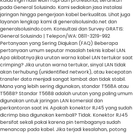
Kalau ingin hasil lebih rapi dan profesional, serahkan
pada General Solusindo. Kami sediakan jasa instalasi
jaringan hingga pengerjaan kabel berkualitas. Lihat juga
layanan lengkap kami di generalsolusindo.net dan
generalsolusindo.com. Konsultasi dan Survey GRATIS:
General Solusindo | Telepon/WA: 0811-3219-992
Pertanyaan yang Sering Diajukan (FAQ) Beberapa
pertanyaan umum seputar masalah teknis kabel LAN.
Apa akibatnya jika urutan warna kabel LAN tertukar saat
crimping? Jika urutan warna tertukar, sinyal LAN tidak
akan terhubung (unidentified network), atau kecepatan
transfer data menjadi sangat lambat dan tidak stabil.
Mana yang lebih sering digunakan, standar T568A atau
T568B? Standar T568B adalah urutan yang paling umum
digunakan untuk jaringan LAN komersial dan
perkantoran saat ini. Apakah konektor RJ45 yang sudah
dicrimp bisa digunakan kembali? Tidak. Konektor RJ45
bersifat sekali pakai karena pin tembaganya sudah
menancap pada kabel. Jika terjadi kesalahan, potong