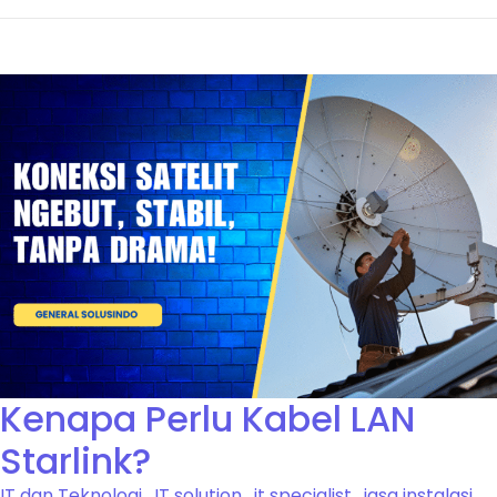
Kenapa Perlu Kabel LAN
Starlink?
IT dan Teknologi
,
IT solution
,
it specialist
,
jasa instalasi