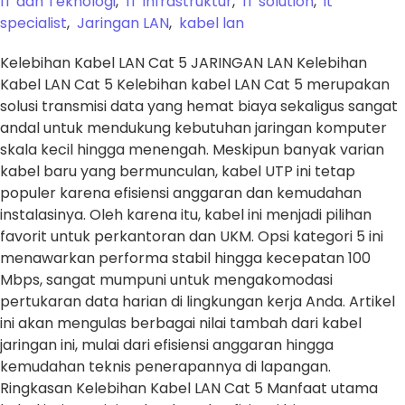
IT dan Teknologi
,
IT Infrastruktur
,
IT solution
,
it
specialist
,
Jaringan LAN
,
kabel lan
Kelebihan Kabel LAN Cat 5 JARINGAN LAN Kelebihan
Kabel LAN Cat 5 Kelebihan kabel LAN Cat 5 merupakan
solusi transmisi data yang hemat biaya sekaligus sangat
andal untuk mendukung kebutuhan jaringan komputer
skala kecil hingga menengah. Meskipun banyak varian
kabel baru yang bermunculan, kabel UTP ini tetap
populer karena efisiensi anggaran dan kemudahan
instalasinya. Oleh karena itu, kabel ini menjadi pilihan
favorit untuk perkantoran dan UKM. Opsi kategori 5 ini
menawarkan performa stabil hingga kecepatan 100
Mbps, sangat mumpuni untuk mengakomodasi
pertukaran data harian di lingkungan kerja Anda. Artikel
ini akan mengulas berbagai nilai tambah dari kabel
jaringan ini, mulai dari efisiensi anggaran hingga
kemudahan teknis penerapannya di lapangan.
Ringkasan Kelebihan Kabel LAN Cat 5 Manfaat utama