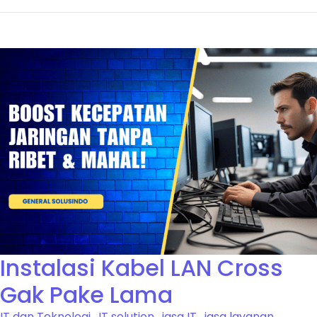
Instalasi Kabel LAN Cross
Gak Pake Lama
IT dan Teknologi
,
IT solution
,
jasa IT
,
jasa layanan