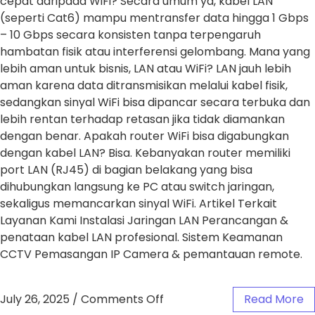
cepat daripada WiFi? Secara umum ya, kabel LAN
(seperti Cat6) mampu mentransfer data hingga 1 Gbps
– 10 Gbps secara konsisten tanpa terpengaruh
hambatan fisik atau interferensi gelombang. Mana yang
lebih aman untuk bisnis, LAN atau WiFi? LAN jauh lebih
aman karena data ditransmisikan melalui kabel fisik,
sedangkan sinyal WiFi bisa dipancar secara terbuka dan
lebih rentan terhadap retasan jika tidak diamankan
dengan benar. Apakah router WiFi bisa digabungkan
dengan kabel LAN? Bisa. Kebanyakan router memiliki
port LAN (RJ45) di bagian belakang yang bisa
dihubungkan langsung ke PC atau switch jaringan,
sekaligus memancarkan sinyal WiFi. Artikel Terkait
Layanan Kami Instalasi Jaringan LAN Perancangan &
penataan kabel LAN profesional. Sistem Keamanan
CCTV Pemasangan IP Camera & pemantauan remote.
July 26, 2025
/
Comments Off
Read More