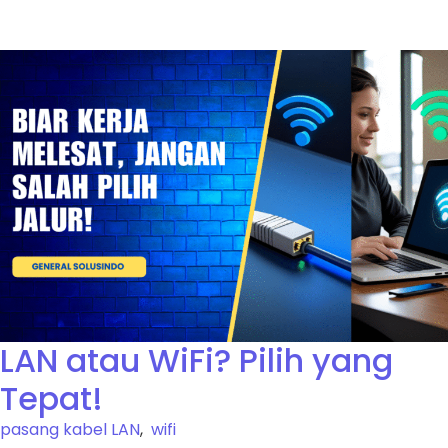
LAN atau WiFi? Pilih yang
Tepat!
pasang kabel LAN
,
wifi