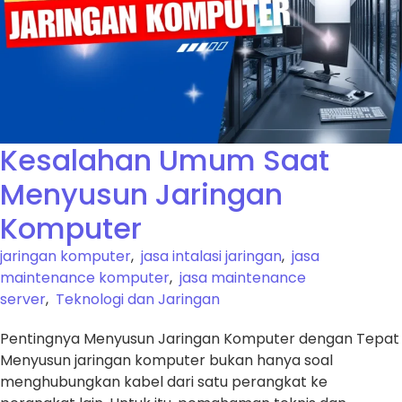
Kesalahan Umum Saat
Menyusun Jaringan
Komputer
jaringan komputer
,
jasa intalasi jaringan
,
jasa
maintenance komputer
,
jasa maintenance
server
,
Teknologi dan Jaringan
Pentingnya Menyusun Jaringan Komputer dengan Tepat
Menyusun jaringan komputer bukan hanya soal
menghubungkan kabel dari satu perangkat ke