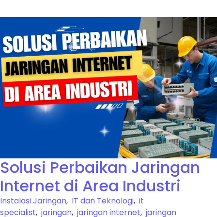
Solusi Perbaikan Jaringan
Internet di Area Industri
Instalasi Jaringan
,
IT dan Teknologi
,
it
specialist
,
jaringan
,
jaringan internet
,
jaringan