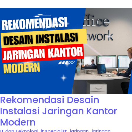
Rekomendasi Desain
Instalasi Jaringan Kantor
Modern
IT dan Teknologi
,
it specialist
,
jaringan
,
jaringan