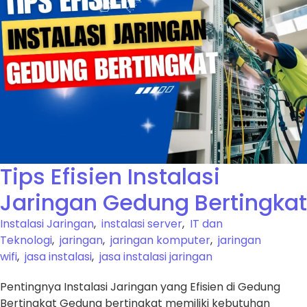
Tips Efisien Instalasi
Jaringan Gedung Bertingkat
Instalasi Jaringan
,
instalasi server
,
IT dan
Teknologi
,
jaringan
,
jaringan komputer
,
jaringan
wifi
,
jasa instalasi
,
jasa instalasi jaringan
Pentingnya Instalasi Jaringan yang Efisien di Gedung
Bertingkat Gedung bertingkat memiliki kebutuhan