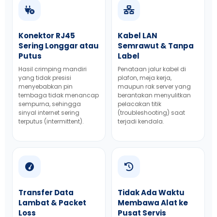
Konektor RJ45
Kabel LAN
Sering Longgar atau
Semrawut & Tanpa
Putus
Label
Hasil crimping mandiri
Penataan jalur kabel di
yang tidak presisi
plafon, meja kerja,
menyebabkan pin
maupun rak server yang
tembaga tidak menancap
berantakan menyulitkan
sempurna, sehingga
pelacakan titik
sinyal internet sering
(troubleshooting) saat
terputus (intermittent).
terjadi kendala.
Transfer Data
Tidak Ada Waktu
Lambat & Packet
Membawa Alat ke
Loss
Pusat Servis