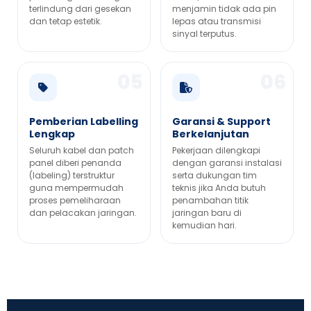
terlindung dari gesekan
menjamin tidak ada pin
dan tetap estetik.
lepas atau transmisi
sinyal terputus.
Pemberian Labelling
Garansi & Support
Lengkap
Berkelanjutan
Seluruh kabel dan patch
Pekerjaan dilengkapi
panel diberi penanda
dengan garansi instalasi
(labeling) terstruktur
serta dukungan tim
guna mempermudah
teknis jika Anda butuh
proses pemeliharaan
penambahan titik
dan pelacakan jaringan.
jaringan baru di
kemudian hari.