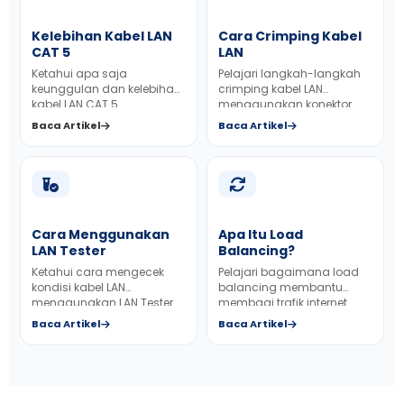
Kelebihan Kabel LAN
Cara Crimping Kabel
CAT 5
LAN
Ketahui apa saja
Pelajari langkah-langkah
keunggulan dan kelebihan
crimping kabel LAN
kabel LAN CAT 5
menggunakan konektor
RJ45 secara benar.
Baca Artikel
Baca Artikel
Cara Menggunakan
Apa Itu Load
LAN Tester
Balancing?
Ketahui cara mengecek
Pelajari bagaimana load
kondisi kabel LAN
balancing membantu
menggunakan LAN Tester
membagi trafik internet
agar hasil instalasi lebih
agar jaringan perusahaan
Baca Artikel
Baca Artikel
akurat.
lebih stabil.