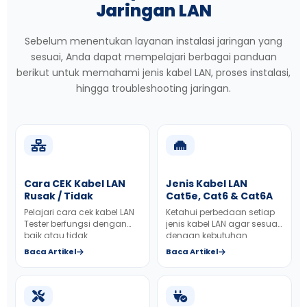
Jaringan LAN
Sebelum menentukan layanan instalasi jaringan yang
sesuai, Anda dapat mempelajari berbagai panduan
berikut untuk memahami jenis kabel LAN, proses instalasi,
hingga troubleshooting jaringan.
Cara CEK Kabel LAN
Jenis Kabel LAN
Rusak / Tidak
Cat5e, Cat6 & Cat6A
Pelajari cara cek kabel LAN
Ketahui perbedaan setiap
Tester berfungsi dengan
jenis kabel LAN agar sesuai
baik atau tidak.
dengan kebutuhan
jaringan kantor Anda.
Baca Artikel
Baca Artikel