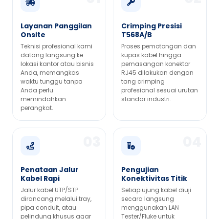
Layanan Panggilan
Crimping Presisi
Onsite
T568A/B
Teknisi profesional kami
Proses pemotongan dan
datang langsung ke
kupas kabel hingga
lokasi kantor atau bisnis
pemasangan konektor
Anda, memangkas
RJ45 dilakukan dengan
waktu tunggu tanpa
tang crimping
Anda perlu
profesional sesuai urutan
memindahkan
standar industri.
perangkat.
Penataan Jalur
Pengujian
Kabel Rapi
Konektivitas Titik
Jalur kabel UTP/STP
Setiap ujung kabel diuji
dirancang melalui tray,
secara langsung
pipa conduit, atau
menggunakan LAN
pelindung khusus agar
Tester/Fluke untuk