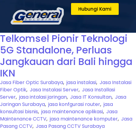
Hubungi Kami
Telkomsel Pionir Teknologi
5G Standalone, Perluas
Jangkauan dari Bali hingga
IKN
Jasa Fiber Optic Surabaya
,
jasa instalasi
,
Jasa Instalasi
Fiber Optik
,
Jasa Instalasi Server
,
Jasa Installasi
Server
,
jasa intalasi jaringan
,
Jasa IT Konsultan
,
Jasa
Jaringan Surabaya
,
jasa konfgurasi router
,
jasa
konsultasi bisnis
,
jasa maintenance aplikasi
,
Jasa
Maintenance CCTV
,
jasa maintenance komputer
,
Jasa
Pasang CCTV
,
Jasa Pasang CCTV Surabaya