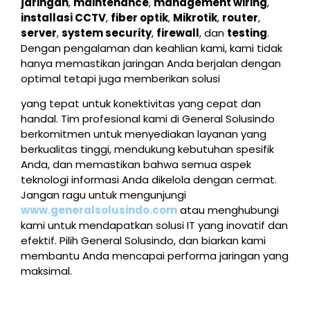
jaringan
,
maintenance
,
management wiring
,
installasi CCTV
,
fiber optik
,
Mikrotik
,
router
,
server
,
system security
,
firewall
, dan
testing
.
Dengan pengalaman dan keahlian kami, kami tidak
hanya memastikan jaringan Anda berjalan dengan
optimal tetapi juga memberikan solusi
yang tepat untuk konektivitas yang cepat dan
handal. Tim profesional kami di General Solusindo
berkomitmen untuk menyediakan layanan yang
berkualitas tinggi, mendukung kebutuhan spesifik
Anda, dan memastikan bahwa semua aspek
teknologi informasi Anda dikelola dengan cermat.
Jangan ragu untuk mengunjungi
www.generalsolusindo.com
atau menghubungi
kami untuk mendapatkan solusi IT yang inovatif dan
efektif. Pilih General Solusindo, dan biarkan kami
membantu Anda mencapai performa jaringan yang
maksimal.