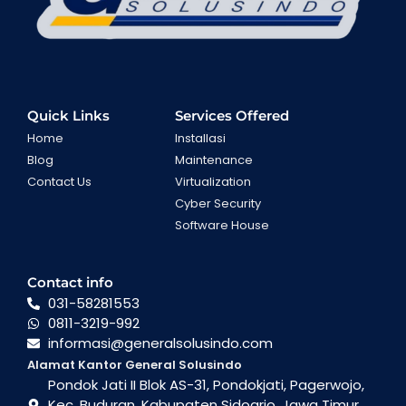
Quick Links
Services Offered
Home
Installasi
Blog
Maintenance
Contact Us
Virtualization
Cyber Security
Software House
Contact info
031-58281553
0811-3219-992
informasi@generalsolusindo.com
Alamat Kantor General Solusindo
Pondok Jati II Blok AS-31, Pondokjati, Pagerwojo,
Kec. Buduran, Kabupaten Sidoarjo, Jawa Timur