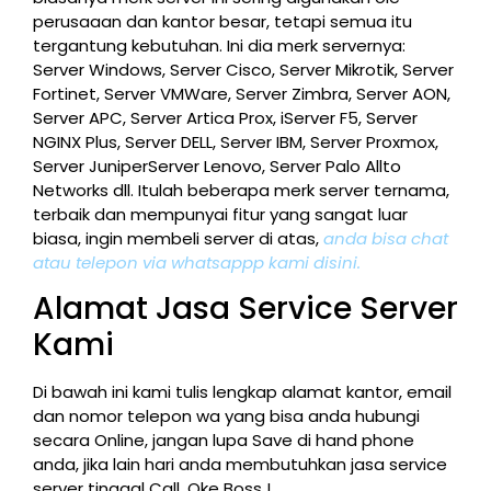
perusaaan dan kantor besar, tetapi semua itu
tergantung kebutuhan. Ini dia merk servernya:
Server Windows, Server Cisco, Server Mikrotik, Server
Fortinet, Server VMWare, Server Zimbra, Server AON,
Server APC, Server Artica Prox, iServer F5, Server
NGINX Plus, Server DELL, Server IBM, Server Proxmox,
Server JuniperServer Lenovo, Server Palo Allto
Networks dll. Itulah beberapa merk server ternama,
terbaik dan mempunyai fitur yang sangat luar
biasa, ingin membeli server di atas,
anda bisa chat
atau telepon via whatsappp kami disini.
Alamat Jasa Service Server
Kami
Di bawah ini kami tulis lengkap alamat kantor, email
dan nomor telepon wa yang bisa anda hubungi
secara Online, jangan lupa Save di hand phone
anda, jika lain hari anda membutuhkan jasa service
server tinggal Call, Oke Boss !