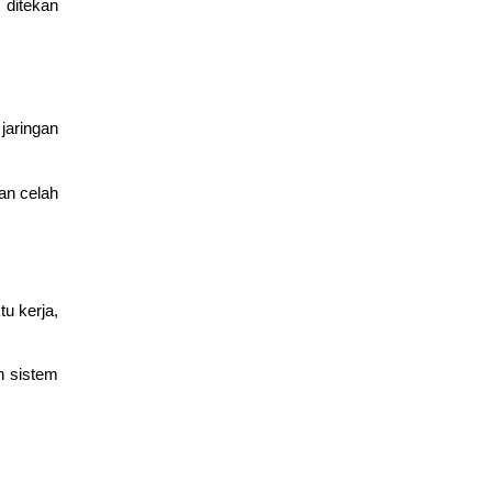
 ditekan
Mengenal Fitur Cisco Packet Tracer untuk Simulasi Jaringan
March 4, 2026
edukasi
jaringan
Dasar Cisco Packet Tracer untuk Konfigurasi Router dan
an celah
Switch
March 2, 2026
Cisco
,
edukasi
u kerja,
n sistem