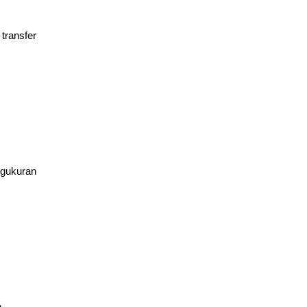
transfer
ngukuran
m.