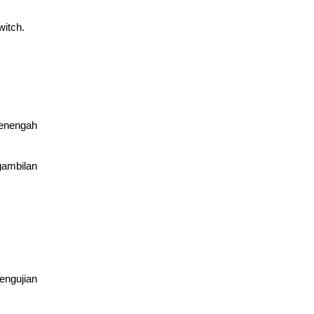
witch.
menengah
gambilan
engujian