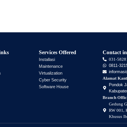
inks
Services Offered
Contact in
Installasi
031-5828
0811-321
Maintenance
informas
s
Virtualization
Alamat Kant
Cyber Security
Pondok Ja
Software House
Kabupaten
Branch Offic
Gedung Gr
RW 001, K
Khusus Ib