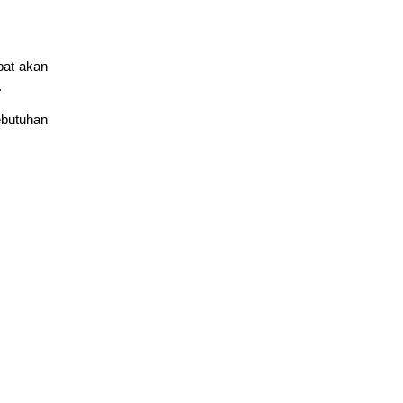
pat akan
.
ebutuhan