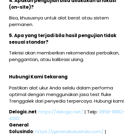
4. Apakah pengujian bisa dilakukan di lokasi
(on-site)?
Bisa, khususnya untuk alat berat atau sistem
permanen.
5. Apa yang terjadi bila hasil pengujian tidak
sesuai standar?
Teknisi akan memberikan rekomendasi perbaikan,
penggantian, atau kalibrasi ulang.
Hubungi Kami Sekarang
Pastikan alat ukur Anda selalu dalam performa
optimal dengan menggunakan jasa test fluke
Trenggalek dari penyedia terpercaya. Hubungi kami:
Delogic.net
:
https://delogic.net/
| Telp:
0858-8882-
4282
General
Solusindo
:
https://generalsolusindo.com/
|