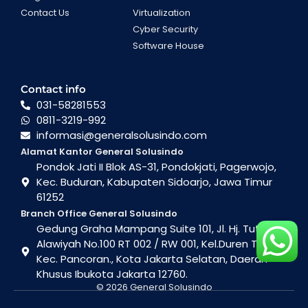
Contact Us
Virtualization
Cyber Security
Software House
Contact info
031-58281553
0811-3219-992
informasi@generalsolusindo.com
Alamat Kantor General Solusindo
Pondok Jati II Blok AS-31, Pondokjati, Pagerwojo,
Kec. Buduran, Kabupaten Sidoarjo, Jawa Timur
61252
Branch Office General Solusindo
Gedung Graha Mampang Suite 101, Jl. Hj. Tutty
Alawiyah No.100 RT 002 / RW 001, Kel.Duren Tiga ,
Kec. Pancoran., Kota Jakarta Selatan, Daerah
Khusus Ibukota Jakarta 12760.
© 2026 General Solusindo