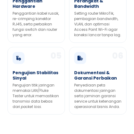
Penggantian
Perangkat &
Hardware
Bandwidth
Penggantian kabel rusak,
Setting router MikroTik,
re-crimping konektor
pembagian bandwidth,
RJ45, serta perbaikan
VLAN, dan optimasi
fungsi switch dan router
Access Point Wi-Fi agar
yang error.
koneksi lancar tanpa lag.
Pengujian Stabilitas
Dokumentasi &
Sinyal
Garansi Perbaikan
Pengujian titik jaringan
Penyediaan peta
memakai LAN/Fluke
dokumentasi jaringan
Tester untuk memastikan
serta jaminan garansi
transmisi data bebas
service untuk ketenangan
dari
packet loss
.
operasional bisnis Anda.