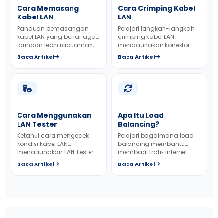
Cara Memasang
Cara Crimping Kabel
Kabel LAN
LAN
Panduan pemasangan
Pelajari langkah-langkah
kabel LAN yang benar agar
crimping kabel LAN
jaringan lebih rapi, aman,
menggunakan konektor
dan optimal.
RJ45 secara benar.
Baca Artikel
Baca Artikel
Cara Menggunakan
Apa Itu Load
LAN Tester
Balancing?
Ketahui cara mengecek
Pelajari bagaimana load
kondisi kabel LAN
balancing membantu
menggunakan LAN Tester
membagi trafik internet
agar hasil instalasi lebih
agar jaringan perusahaan
Baca Artikel
Baca Artikel
akurat.
lebih stabil.