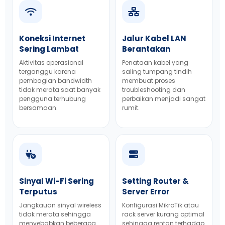
Koneksi Internet
Jalur Kabel LAN
Sering Lambat
Berantakan
Aktivitas operasional
Penataan kabel yang
terganggu karena
saling tumpang tindih
pembagian bandwidth
membuat proses
tidak merata saat banyak
troubleshooting dan
pengguna terhubung
perbaikan menjadi sangat
bersamaan.
rumit.
Sinyal Wi-Fi Sering
Setting Router &
Terputus
Server Error
Jangkauan sinyal wireless
Konfigurasi MikroTik atau
tidak merata sehingga
rack server kurang optimal
menyebabkan beberapa
sehingga rentan terhadap