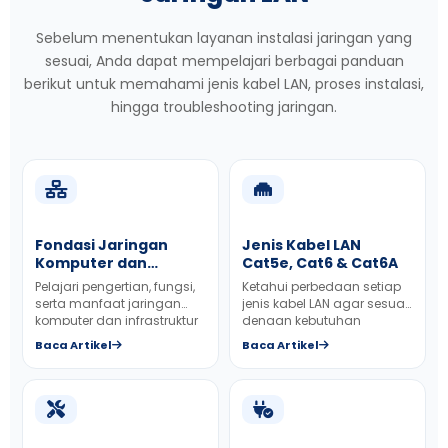
Sebelum menentukan layanan instalasi jaringan yang
sesuai, Anda dapat mempelajari berbagai panduan
berikut untuk memahami jenis kabel LAN, proses instalasi,
hingga troubleshooting jaringan.
Fondasi Jaringan
Jenis Kabel LAN
Komputer dan
Cat5e, Cat6 & Cat6A
Infrastruktur Fisik
Pelajari pengertian, fungsi,
Ketahui perbedaan setiap
Internet
serta manfaat jaringan
jenis kabel LAN agar sesuai
komputer dan infrastruktur
dengan kebutuhan
dalam dunia modern.
jaringan kantor Anda.
Baca Artikel
Baca Artikel