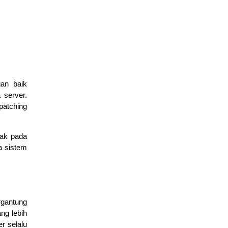
edukasi
gan baik
 server.
patching
Dasar Model TCP/IP dan Pengiriman Data
pak pada
March 9, 2026
a sistem
edukasi
rgantung
ng lebih
r selalu