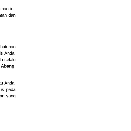
nan ini,
atan dan
butuhan
is Anda.
a selalu
 Abang
,
tu Anda.
kus pada
nan yang