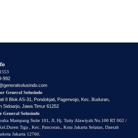
fo
1553
9-992
i@generalsolusindo.com
or General Solusindo
ti II Blok AS-31, Pondokjati, Pagerwojo, Kec. Buduran,
 Sidoarjo, Jawa Timur 61252
e General Solusindo
aha Mampang Suite 101, Jl. Hj. Tutty Alawiyah No.100 RT 002 /
el.Duren Tiga , Kec. Pancoran., Kota Jakarta Selatan, Daerah
ukota Jakarta 12760.