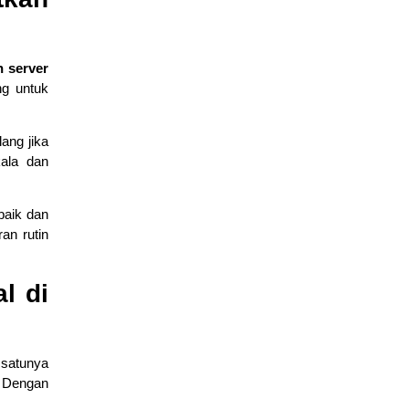
 server
ng untuk
ang jika
ala dan
baik dan
an rutin
l di
satunya
 Dengan