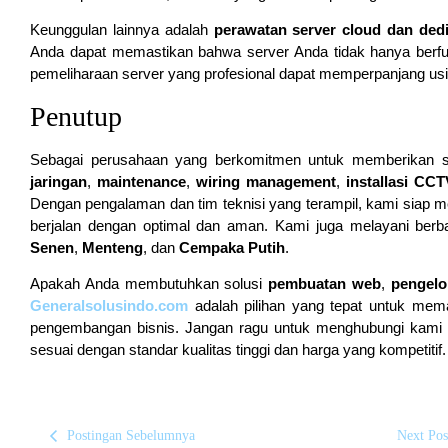
Keunggulan lainnya adalah
perawatan server cloud dan ded
Anda dapat memastikan bahwa server Anda tidak hanya berfun
pemeliharaan server yang profesional dapat memperpanjang usi
Penutup
Sebagai perusahaan yang berkomitmen untuk memberikan so
jaringan
,
maintenance
,
wiring management
,
installasi CCT
Dengan pengalaman dan tim teknisi yang terampil, kami siap m
berjalan dengan optimal dan aman. Kami juga melayani berb
Senen
,
Menteng
, dan
Cempaka Putih
.
Apakah Anda membutuhkan solusi
pembuatan web
,
pengelo
Generalsolusindo.com
adalah pilihan yang tepat untuk mema
pengembangan bisnis. Jangan ragu untuk menghubungi kami
sesuai dengan standar kualitas tinggi dan harga yang kompetitif.
Postingan Sebelumnya
Next Pos