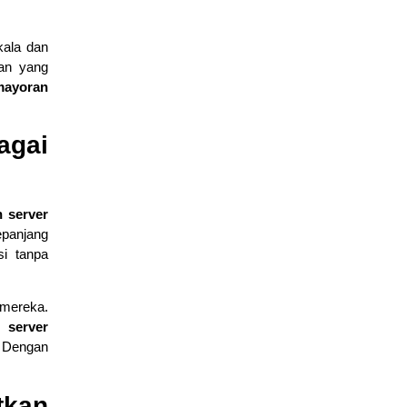
kala dan
aan yang
mayoran
Mengenal Fitur Cisco Packet Tracer untuk Simulasi Jaringan
March 4, 2026
edukasi
agai
 server
epanjang
si tanpa
 mereka.
 server
Dasar Cisco Packet Tracer untuk Konfigurasi Router dan
. Dengan
Switch
March 2, 2026
Cisco
,
edukasi
tkan