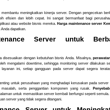
 membantu meningkatkan kinerja server. Dengan pengecekan ber
ih efisien dan lebih cepat. Ini sangat bermanfaat bagi perusah
ikasi atau website bisnis mereka.
Harga maintenance server Ke
 Anda dapatkan.
tenance Server untuk Berb
a disesuaikan dengan kebutuhan bisnis Anda. Misalnya,
perawatan
leh mengalami downtime, sehingga monitoring server dilakukan s
layanan ini, setiap gangguan pada server dapat segera terata
enting untuk perusahaan yang menghadapi kerusakan pada server
i masalah, serta penggantian komponen yang rusak.
Penyebab
ngalaman untuk memastikan server kembali berfungsi seperti semula
an server yang tidak segera ditangani.
nance Server untuk Meningka