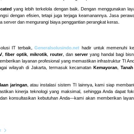
icated
yang lebih terkelola dengan baik. Dengan menggunakan laya
gsi dengan efisien, tetapi juga terjaga keamanannya. Jasa peraw
a server dan mengurangi biaya penggantian perangkat keras.
lusi IT terbaik,
Generalsolusindo.net
hadir untuk memenuhi ke
V
,
fiber optik
,
mikrotik
,
router
, dan
server
yang handal bagi bisn
emberikan layanan profesional yang memastikan infrastruktur TI And
agai wilayah di Jakarta, termasuk kecamatan
Kemayoran
,
Tanah
laan jaringan
, atau instalasi sistem TI lainnya, kami siap memban
stikan kinerja teknologi yang maksimal, sehingga Anda dapat fo
 dan konsultasikan kebutuhan Anda—kami akan memberikan laya
t