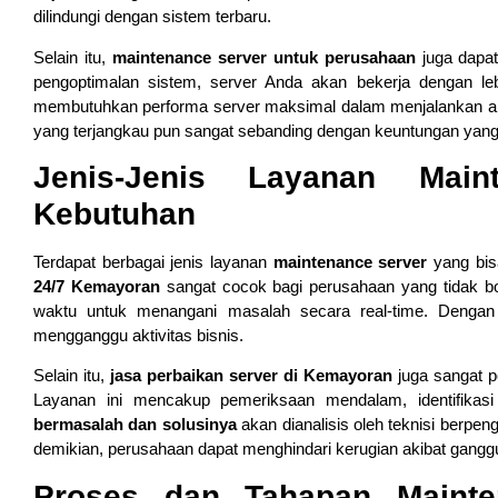
dilindungi dengan sistem terbaru.
Selain itu,
maintenance server untuk perusahaan
juga dapat
pengoptimalan sistem, server Anda akan bekerja dengan leb
membutuhkan performa server maksimal dalam menjalankan apl
yang terjangkau pun sangat sebanding dengan keuntungan yang
Jenis-Jenis Layanan Main
Kebutuhan
Terdapat berbagai jenis layanan
maintenance server
yang bis
24/7 Kemayoran
sangat cocok bagi perusahaan yang tidak bo
waktu untuk menangani masalah secara real-time. Dengan 
mengganggu aktivitas bisnis.
Selain itu,
jasa perbaikan server di Kemayoran
juga sangat p
Layanan ini mencakup pemeriksaan mendalam, identifikas
bermasalah dan solusinya
akan dianalisis oleh teknisi berpe
demikian, perusahaan dapat menghindari kerugian akibat ganggu
Proses dan Tahapan Mainte