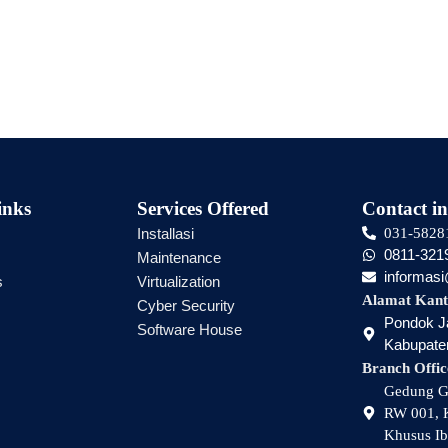
inks
Services Offered
Contact in
Installasi
031-5828
0811-321
Maintenance
informas
s
Virtualization
Alamat Kant
Cyber Security
Pondok Ja
Software House
Kabupaten
Branch Offic
Gedung Gr
RW 001, K
Khusus Ib