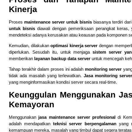
Kinerja
Proses
maintenance server untuk bisnis
biasanya terdiri da
untuk bisnis
diawali dengan pemeriksaan perangkat keras, y
mendeteksi adanya kerusakan atau keausan pada komponen ser
Kemudian, dilakukan
optimasi kinerja server
dengan memperbar
diperlukan. Sesudah itu, untuk menjaga
sistem server yan
memberikan
layanan backup data server
untuk mencegah kehi
Tahap terakhir dalam proses ini adalah
monitoring server
yang
tidak ada masalah yang terlewatkan.
Jasa monitoring serv
yang menginformasikan kondisi server secara real-time.
Keunggulan Menggunakan Jasa
Kemayoran
Menggunakan
jasa maintenance server profesional
di Kema
adalah mendapatkan
teknisi server berpengalaman
yang m
kemampuan mereka, masalah yang timbul dapat segera teratasi,