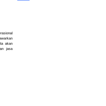
rasional
nawarkan
ita akan
an jasa
Harga OTDR 2026 Serta Cara Memilih & Menentukan
Budget
April 20, 2026
berita