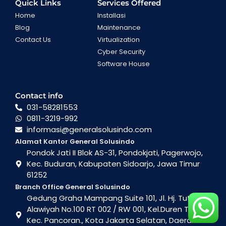
Quick Links
Services Offered
Home
Installasi
Blog
Maintenance
Contact Us
Virtualization
Cyber Security
Software House
Contact info
031-58281553
0811-3219-992
informasi@generalsolusindo.com
Alamat Kantor General Solusindo
Pondok Jati II Blok AS-31, Pondokjati, Pagerwojo,
Kec. Buduran, Kabupaten Sidoarjo, Jawa Timur
61252
Branch Office General Solusindo
Gedung Graha Mampang Suite 101, Jl. Hj. Tutty
Alawiyah No.100 RT 002 / RW 001, Kel.Duren Tiga ,
Kec. Pancoran., Kota Jakarta Selatan, Daerah