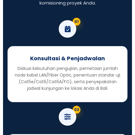
komisioning proyek Anda.
01
Konsultasi & Penjadwalan
Diskusi kebutuhan pengujian, pemetaan jumlah
node kabel LAN/Fiber Optic, penentuan standar uji
(Cat5e/Cat6/Cat6A/FO), serta penyepakatan
jadwal kunjungan ke lokasi Anda di Bali.
02