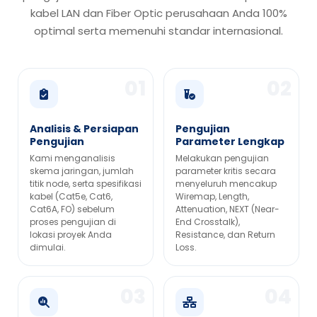
kabel LAN dan Fiber Optic perusahaan Anda 100%
optimal serta memenuhi standar internasional.
Analisis & Persiapan
Pengujian
Pengujian
Parameter Lengkap
Kami menganalisis
Melakukan pengujian
skema jaringan, jumlah
parameter kritis secara
titik node, serta spesifikasi
menyeluruh mencakup
kabel (Cat5e, Cat6,
Wiremap, Length,
Cat6A, FO) sebelum
Attenuation, NEXT (Near-
proses pengujian di
End Crosstalk),
lokasi proyek Anda
Resistance, dan Return
dimulai.
Loss.