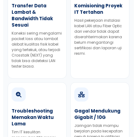
Transfer Data
Komisioning Proyek
Lambat &
IT Tertahan
Bandwidth Tidak
Hasil pekerjaan instalasi
Sesuai
kabel LAN atau Fiber Optic
dari vendor tidak dapat
Koneksi sering mengalami
diserahterimakan karena
packet loss atau lambat
belum mengantongi
akibat kualitas fisik kabel
sertifikasi dan laporan uji
yang tertekuk, atau terjadi
resmi.
Crosstalk (NEXT) yang
tidak bisa dideteksi LAN
tester biasa.
Troubleshooting
Gagal Mendukung
Memakan Waktu
Gigabit / 10G
Lama
Jaringan tidak mampu
berjalan pada kecepatan
Tim IT kesulitan
penuh karena kualifikasi