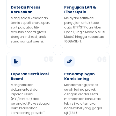
Deteksi Presisi
Pengujian LAN &
Kerusakan
Fiber Optic
Mengisolasi kesalahan
Melayani sertifikasi
teknis seperti short, open,
pengujian untuk kabel
split pair, atau titik
data UTP/STP dan Fiber
terputus secara grafis
Optic (Single Mode & Multi
dengan indikasi jarak
Mode) hingga kapasitas
yang sangat presisi.
10GBASE-T.
Laporan Sertifikasi
Pendampingan
Resmi
Komisioning
Menghasilkan
Mendampingi proses
dokumentasi dan
serah terima proyek
laporan resmi
dengan vendor serta
(PDF/Printout) dari
memberikan konsultasi
perangkat Fluke sebagai
teknis jika ditemukan
bukti keabsahan
node kabel yang gagal
komisioning proyek IT
uji (FAIL).