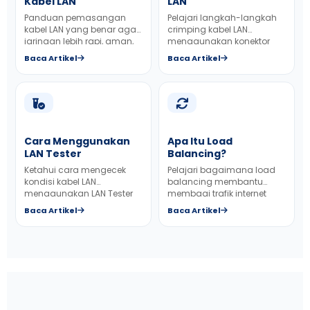
Kabel LAN
LAN
Panduan pemasangan
Pelajari langkah-langkah
kabel LAN yang benar agar
crimping kabel LAN
jaringan lebih rapi, aman,
menggunakan konektor
dan optimal.
RJ45 secara benar.
Baca Artikel
Baca Artikel
Cara Menggunakan
Apa Itu Load
LAN Tester
Balancing?
Ketahui cara mengecek
Pelajari bagaimana load
kondisi kabel LAN
balancing membantu
menggunakan LAN Tester
membagi trafik internet
agar hasil instalasi lebih
agar jaringan perusahaan
Baca Artikel
Baca Artikel
akurat.
lebih stabil.