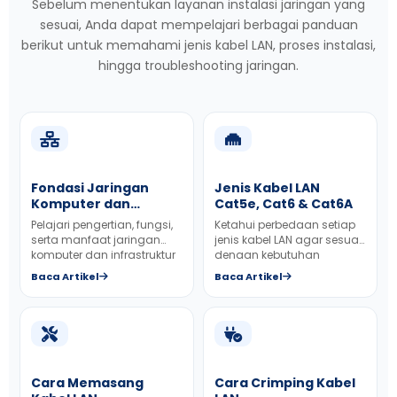
Sebelum menentukan layanan instalasi jaringan yang
sesuai, Anda dapat mempelajari berbagai panduan
berikut untuk memahami jenis kabel LAN, proses instalasi,
hingga troubleshooting jaringan.
Fondasi Jaringan
Jenis Kabel LAN
Komputer dan
Cat5e, Cat6 & Cat6A
Infrastruktur Fisik
Pelajari pengertian, fungsi,
Ketahui perbedaan setiap
Internet
serta manfaat jaringan
jenis kabel LAN agar sesuai
komputer dan infrastruktur
dengan kebutuhan
dalam dunia modern.
jaringan kantor Anda.
Baca Artikel
Baca Artikel
Cara Memasang
Cara Crimping Kabel