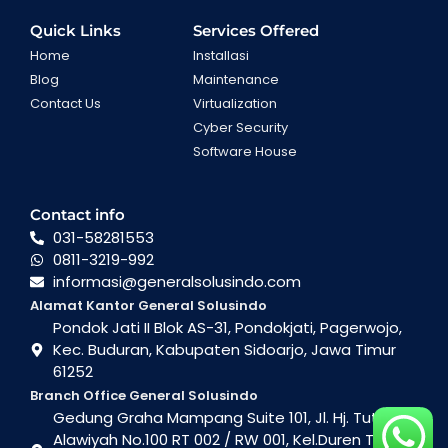
Quick Links
Services Offered
Home
Installasi
Blog
Maintenance
Contact Us
Virtualization
Cyber Security
Software House
Contact info
031-58281553
0811-3219-992
informasi@generalsolusindo.com
Alamat Kantor General Solusindo
Pondok Jati II Blok AS-31, Pondokjati, Pagerwojo,
Kec. Buduran, Kabupaten Sidoarjo, Jawa Timur
61252
Branch Office General Solusindo
Gedung Graha Mampang Suite 101, Jl. Hj. Tutty
Alawiyah No.100 RT 002 / RW 001, Kel.Duren Tiga ,