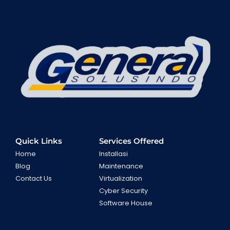
Quick Links
Services Offered
Home
Installasi
Blog
Maintenance
Contact Us
Virtualization
Cyber Security
Software House