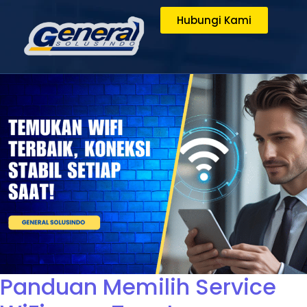
Hubungi Kami
Panduan Memilih Service