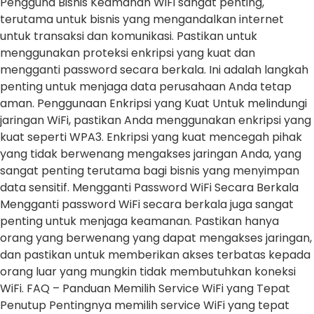
Pengguna Bisnis Keamanan WiFi sangat penting,
terutama untuk bisnis yang mengandalkan internet
untuk transaksi dan komunikasi. Pastikan untuk
menggunakan proteksi enkripsi yang kuat dan
mengganti password secara berkala. Ini adalah langkah
penting untuk menjaga data perusahaan Anda tetap
aman. Penggunaan Enkripsi yang Kuat Untuk melindungi
jaringan WiFi, pastikan Anda menggunakan enkripsi yang
kuat seperti WPA3. Enkripsi yang kuat mencegah pihak
yang tidak berwenang mengakses jaringan Anda, yang
sangat penting terutama bagi bisnis yang menyimpan
data sensitif. Mengganti Password WiFi Secara Berkala
Mengganti password WiFi secara berkala juga sangat
penting untuk menjaga keamanan. Pastikan hanya
orang yang berwenang yang dapat mengakses jaringan,
dan pastikan untuk memberikan akses terbatas kepada
orang luar yang mungkin tidak membutuhkan koneksi
WiFi. FAQ – Panduan Memilih Service WiFi yang Tepat
Penutup Pentingnya memilih service WiFi yang tepat