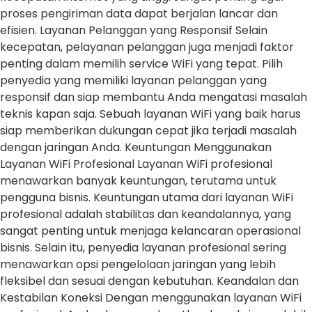
proses pengiriman data dapat berjalan lancar dan
efisien. Layanan Pelanggan yang Responsif Selain
kecepatan, pelayanan pelanggan juga menjadi faktor
penting dalam memilih service WiFi yang tepat. Pilih
penyedia yang memiliki layanan pelanggan yang
responsif dan siap membantu Anda mengatasi masalah
teknis kapan saja. Sebuah layanan WiFi yang baik harus
siap memberikan dukungan cepat jika terjadi masalah
dengan jaringan Anda. Keuntungan Menggunakan
Layanan WiFi Profesional Layanan WiFi profesional
menawarkan banyak keuntungan, terutama untuk
pengguna bisnis. Keuntungan utama dari layanan WiFi
profesional adalah stabilitas dan keandalannya, yang
sangat penting untuk menjaga kelancaran operasional
bisnis. Selain itu, penyedia layanan profesional sering
menawarkan opsi pengelolaan jaringan yang lebih
fleksibel dan sesuai dengan kebutuhan. Keandalan dan
Kestabilan Koneksi Dengan menggunakan layanan WiFi