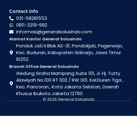
Contact info
031-58281553
0811-3219-992
informasi@generalsolusindo.com
Alamat Kantor General Solusindo
Pondok Jati II Blok AS-31, Pondokjati, Pagerwojo,
Kec. Buduran, Kabupaten Sidoarjo, Jawa Timur
61252
Branch Office General Solusindo
Gedung Graha Mampang Suite 101, Jl. Hj. Tutty
Alawiyah No.100 RT 002 / RW 001, Kel.Duren Tiga ,
Kec. Pancoran., Kota Jakarta Selatan, Daerah
Khusus Ibukota Jakarta 12760.
© 2026 General Solusindo