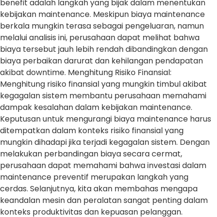
benefit adalah langkah yang bijak dalam menentukan
kebijakan maintenance. Meskipun biaya maintenance
berkala mungkin terasa sebagai pengeluaran, namun
melalui analisis ini, perusahaan dapat melihat bahwa
biaya tersebut jauh lebih rendah dibandingkan dengan
biaya perbaikan darurat dan kehilangan pendapatan
akibat downtime. Menghitung Risiko Finansial:
Menghitung risiko finansial yang mungkin timbul akibat
kegagalan sistem membantu perusahaan memahami
dampak kesalahan dalam kebijakan maintenance.
Keputusan untuk mengurangi biaya maintenance harus
ditempatkan dalam konteks risiko finansial yang
mungkin dihadapi jika terjadi kegagalan sistem. Dengan
melakukan perbandingan biaya secara cermat,
perusahaan dapat memahami bahwa investasi dalam
maintenance preventif merupakan langkah yang
cerdas. Selanjutnya, kita akan membahas mengapa
keandalan mesin dan peralatan sangat penting dalam
konteks produktivitas dan kepuasan pelanggan.