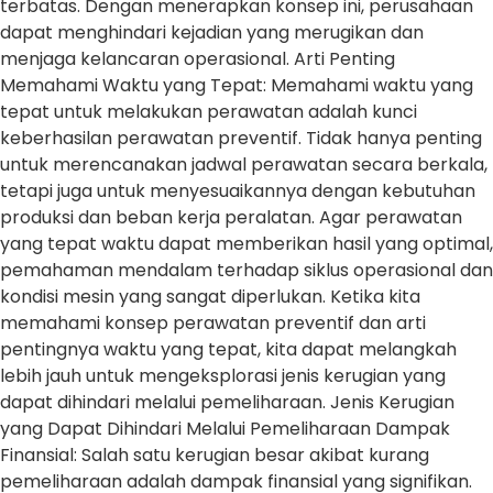
terbatas. Dengan menerapkan konsep ini, perusahaan
dapat menghindari kejadian yang merugikan dan
menjaga kelancaran operasional. Arti Penting
Memahami Waktu yang Tepat: Memahami waktu yang
tepat untuk melakukan perawatan adalah kunci
keberhasilan perawatan preventif. Tidak hanya penting
untuk merencanakan jadwal perawatan secara berkala,
tetapi juga untuk menyesuaikannya dengan kebutuhan
produksi dan beban kerja peralatan. Agar perawatan
yang tepat waktu dapat memberikan hasil yang optimal,
pemahaman mendalam terhadap siklus operasional dan
kondisi mesin yang sangat diperlukan. Ketika kita
memahami konsep perawatan preventif dan arti
pentingnya waktu yang tepat, kita dapat melangkah
lebih jauh untuk mengeksplorasi jenis kerugian yang
dapat dihindari melalui pemeliharaan. Jenis Kerugian
yang Dapat Dihindari Melalui Pemeliharaan Dampak
Finansial: Salah satu kerugian besar akibat kurang
pemeliharaan adalah dampak finansial yang signifikan.