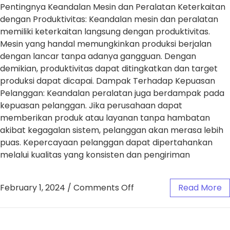
Pentingnya Keandalan Mesin dan Peralatan Keterkaitan
dengan Produktivitas: Keandalan mesin dan peralatan
memiliki keterkaitan langsung dengan produktivitas.
Mesin yang handal memungkinkan produksi berjalan
dengan lancar tanpa adanya gangguan. Dengan
demikian, produktivitas dapat ditingkatkan dan target
produksi dapat dicapai. Dampak Terhadap Kepuasan
Pelanggan: Keandalan peralatan juga berdampak pada
kepuasan pelanggan. Jika perusahaan dapat
memberikan produk atau layanan tanpa hambatan
akibat kegagalan sistem, pelanggan akan merasa lebih
puas. Kepercayaan pelanggan dapat dipertahankan
melalui kualitas yang konsisten dan pengiriman
February 1, 2024
/
Comments Off
Read More