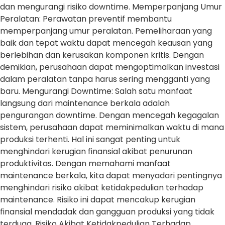
dan mengurangi risiko downtime. Memperpanjang Umur
Peralatan: Perawatan preventif membantu
memperpanjang umur peralatan. Pemeliharaan yang
baik dan tepat waktu dapat mencegah keausan yang
berlebihan dan kerusakan komponen kritis. Dengan
demikian, perusahaan dapat mengoptimalkan investasi
dalam peralatan tanpa harus sering mengganti yang
baru. Mengurangi Downtime: Salah satu manfaat
langsung dari maintenance berkala adalah
pengurangan downtime. Dengan mencegah kegagalan
sistem, perusahaan dapat meminimalkan waktu di mana
produksi terhenti. Hal ini sangat penting untuk
menghindari kerugian finansial akibat penurunan
produktivitas. Dengan memahami manfaat
maintenance berkala, kita dapat menyadari pentingnya
menghindari risiko akibat ketidakpedulian terhadap
maintenance. Risiko ini dapat mencakup kerugian
finansial mendadak dan gangguan produksi yang tidak
terduga. Risiko Akibat Ketidakpedulian Terhadap