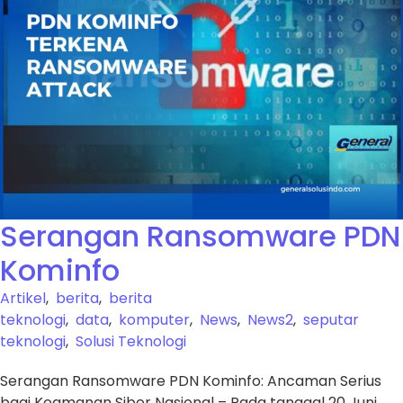
Serangan Ransomware PDN
Kominfo
Artikel
,
berita
,
berita
teknologi
,
data
,
komputer
,
News
,
News2
,
seputar
teknologi
,
Solusi Teknologi
Serangan Ransomware PDN Kominfo: Ancaman Serius
bagi Keamanan Siber Nasional – Pada tanggal 20 Juni