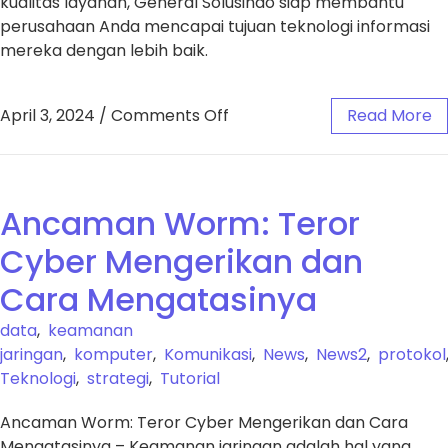
kualitas layanan, General Solusindo siap membantu
perusahaan Anda mencapai tujuan teknologi informasi
mereka dengan lebih baik.
April 3, 2024
/
Comments Off
Read More
Ancaman Worm: Teror
Cyber Mengerikan dan
Cara Mengatasinya
data
,
keamanan
jaringan
,
komputer
,
Komunikasi
,
News
,
News2
,
protokol
Teknologi
,
strategi
,
Tutorial
Ancaman Worm: Teror Cyber Mengerikan dan Cara
Mengatasinya – Keamanan jaringan adalah hal yang