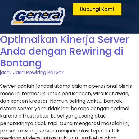
Hubungi Kami
Optimalkan Kinerja Server
Anda dengan Rewiring di
Bontang
jasa
,
Jasa Rewiring Server
Server adalah fondasi utama dalam operasional bisnis
modern, termasuk untuk perusahaan, wirausahawan,
dan konten kreator. Namun, seiring waktu, banyak
sistem server yang tidak lagi bekerja dengan optimal
karena infrastruktur kabel yang usang atau
penataannya tidak rapi. Guna mengatasi masalah ini,
proses rewiring server menjadi solusi tepat untuk
menjaga efisiensi infrastruktur IT. Artikel ini akan