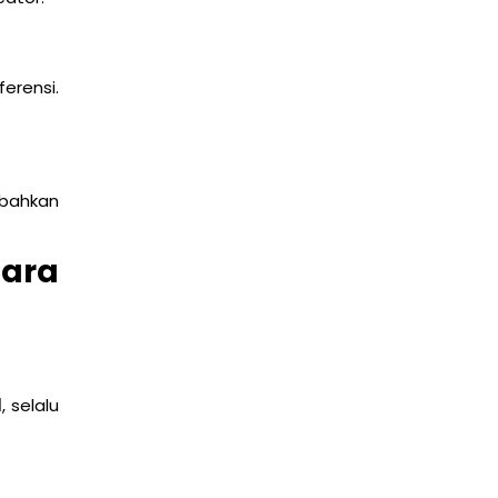
erensi.
 bahkan
ara
l
, selalu