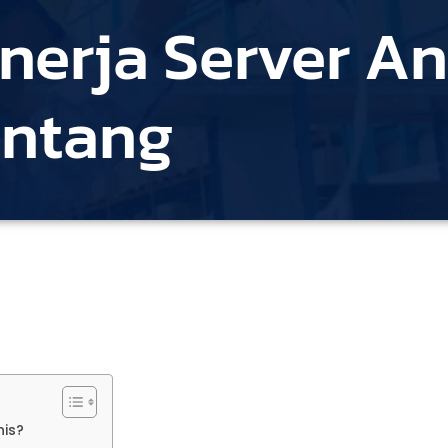
nerja Server A
ontang
nis?