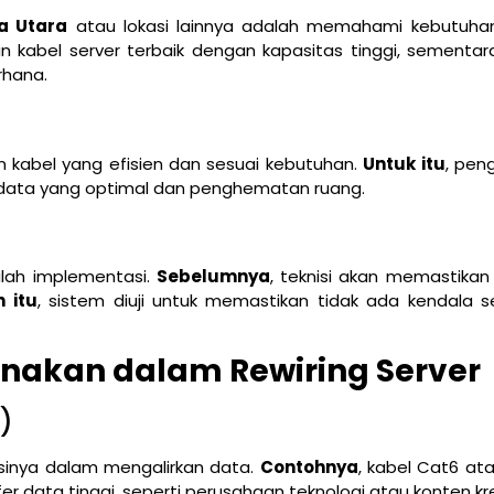
ra Utara
atau lokasi lainnya adalah memahami kebutuhan
 kabel server terbaik dengan kapasitas tinggi, sementara
rhana.
 kabel yang efisien dan sesuai kebutuhan.
Untuk itu
, pen
 data yang optimal dan penghematan ruang.
alah implementasi.
Sebelumnya
, teknisi akan memastika
 itu
, sistem diuji untuk memastikan tidak ada kendala 
unakan dalam Rewiring Server
)
ensinya dalam mengalirkan data.
Contohnya
, kabel Cat6 at
r data tinggi, seperti perusahaan teknologi atau konten kr