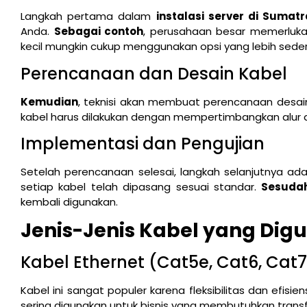
Langkah pertama dalam
instalasi server di Sumat
Anda.
Sebagai contoh
, perusahaan besar memerlukan
kecil mungkin cukup menggunakan opsi yang lebih sede
Perencanaan dan Desain Kabel
Kemudian
, teknisi akan membuat perencanaan desain
kabel harus dilakukan dengan mempertimbangkan alur
Implementasi dan Pengujian
Setelah perencanaan selesai, langkah selanjutnya ad
setiap kabel telah dipasang sesuai standar.
Sesudah
kembali digunakan.
Jenis-Jenis Kabel yang Dig
Kabel Ethernet (Cat5e, Cat6, Cat7
Kabel ini sangat populer karena fleksibilitas dan efisi
sering digunakan untuk bisnis yang membutuhkan transfe