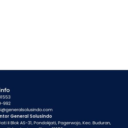
info
81553
9-992
si@generalsolusindo.com
ntor General Solusindo
ati II Blok AS-31, Pondokjati, Pagerwojo, Kec. Buduran,