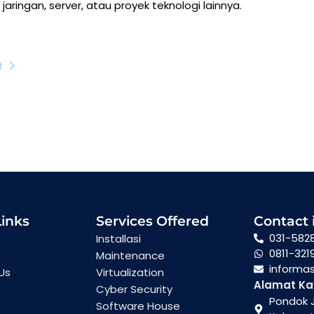
aringan, server, atau proyek teknologi lainnya.
t
Links
Services Offered
Contact 
031-582
Installasi
0811-321
Maintenance
informa
Us
Virtualization
Alamat Ka
Cyber Security
Pondok J
Software House