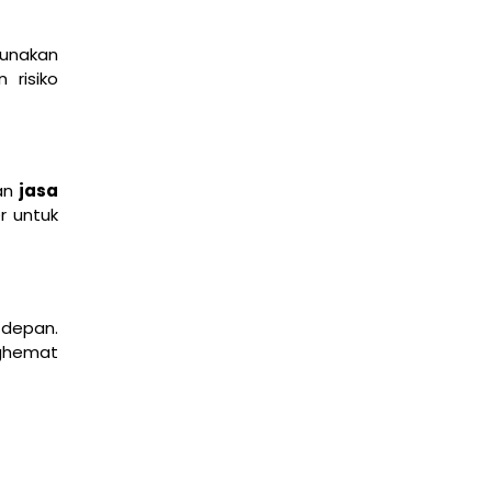
edukasi
gunakan
 risiko
uan
jasa
r untuk
Dasar Model TCP/IP dan Pengiriman Data
March 9, 2026
 depan.
edukasi
nghemat