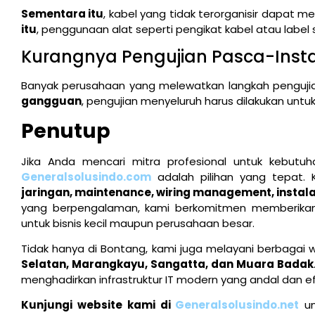
Sementara itu
, kabel yang tidak terorganisir dapat
itu
, penggunaan alat seperti pengikat kabel atau label
Kurangnya Pengujian Pasca-Insta
Banyak perusahaan yang melewatkan langkah pengujian
gangguan
, pengujian menyeluruh harus dilakukan unt
Penutup
Jika Anda mencari mitra profesional untuk kebutuhan
Generalsolusindo.com
adalah pilihan yang tepat.
jaringan, maintenance, wiring management, instalasi 
yang berpengalaman, kami berkomitmen memberikan h
untuk bisnis kecil maupun perusahaan besar.
Tidak hanya di Bontang, kami juga melayani berbagai w
Selatan, Marangkayu, Sangatta, dan Muara Badak
menghadirkan infrastruktur IT modern yang andal dan efi
Kunjungi website kami di
Generalsolusindo.net
un