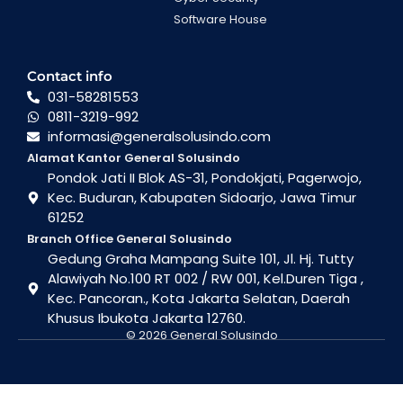
Software House
Contact info
031-58281553
0811-3219-992
informasi@generalsolusindo.com
Alamat Kantor General Solusindo
Pondok Jati II Blok AS-31, Pondokjati, Pagerwojo,
Kec. Buduran, Kabupaten Sidoarjo, Jawa Timur
61252
Branch Office General Solusindo
Gedung Graha Mampang Suite 101, Jl. Hj. Tutty
Alawiyah No.100 RT 002 / RW 001, Kel.Duren Tiga ,
Kec. Pancoran., Kota Jakarta Selatan, Daerah
Khusus Ibukota Jakarta 12760.
© 2026 General Solusindo