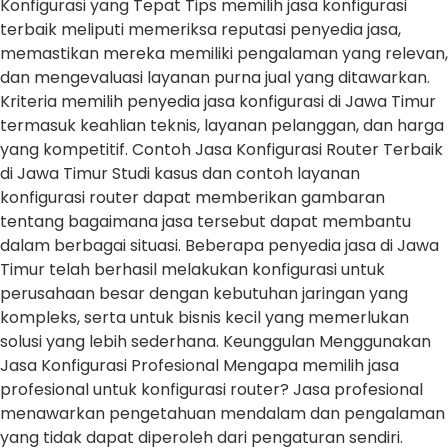
Konfigurasi yang Tepat Tips memilih jasa konfigurasi
terbaik meliputi memeriksa reputasi penyedia jasa,
memastikan mereka memiliki pengalaman yang relevan,
dan mengevaluasi layanan purna jual yang ditawarkan.
Kriteria memilih penyedia jasa konfigurasi di Jawa Timur
termasuk keahlian teknis, layanan pelanggan, dan harga
yang kompetitif. Contoh Jasa Konfigurasi Router Terbaik
di Jawa Timur Studi kasus dan contoh layanan
konfigurasi router dapat memberikan gambaran
tentang bagaimana jasa tersebut dapat membantu
dalam berbagai situasi. Beberapa penyedia jasa di Jawa
Timur telah berhasil melakukan konfigurasi untuk
perusahaan besar dengan kebutuhan jaringan yang
kompleks, serta untuk bisnis kecil yang memerlukan
solusi yang lebih sederhana. Keunggulan Menggunakan
Jasa Konfigurasi Profesional Mengapa memilih jasa
profesional untuk konfigurasi router? Jasa profesional
menawarkan pengetahuan mendalam dan pengalaman
yang tidak dapat diperoleh dari pengaturan sendiri.