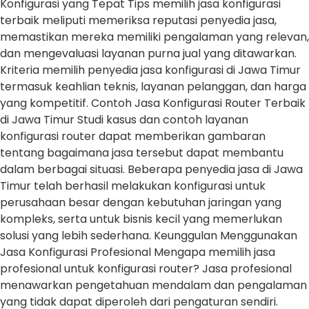
Konfigurasi yang Tepat Tips memilih jasa konfigurasi
terbaik meliputi memeriksa reputasi penyedia jasa,
memastikan mereka memiliki pengalaman yang relevan,
dan mengevaluasi layanan purna jual yang ditawarkan.
Kriteria memilih penyedia jasa konfigurasi di Jawa Timur
termasuk keahlian teknis, layanan pelanggan, dan harga
yang kompetitif. Contoh Jasa Konfigurasi Router Terbaik
di Jawa Timur Studi kasus dan contoh layanan
konfigurasi router dapat memberikan gambaran
tentang bagaimana jasa tersebut dapat membantu
dalam berbagai situasi. Beberapa penyedia jasa di Jawa
Timur telah berhasil melakukan konfigurasi untuk
perusahaan besar dengan kebutuhan jaringan yang
kompleks, serta untuk bisnis kecil yang memerlukan
solusi yang lebih sederhana. Keunggulan Menggunakan
Jasa Konfigurasi Profesional Mengapa memilih jasa
profesional untuk konfigurasi router? Jasa profesional
menawarkan pengetahuan mendalam dan pengalaman
yang tidak dapat diperoleh dari pengaturan sendiri.