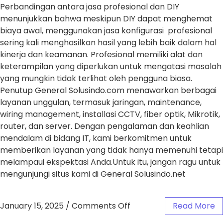
Perbandingan antara jasa profesional dan DIY
menunjukkan bahwa meskipun DIY dapat menghemat
biaya awal, menggunakan jasa konfigurasi profesional
sering kali menghasilkan hasil yang lebih baik dalam hal
kinerja dan keamanan. Profesional memiliki alat dan
keterampilan yang diperlukan untuk mengatasi masalah
yang mungkin tidak terlihat oleh pengguna biasa.
Penutup General Solusindo.com menawarkan berbagai
layanan unggulan, termasuk jaringan, maintenance,
wiring management, installasi CCTV, fiber optik, Mikrotik,
router, dan server. Dengan pengalaman dan keahlian
mendalam di bidang IT, kami berkomitmen untuk
memberikan layanan yang tidak hanya memenuhi tetapi
melampaui ekspektasi Anda.Untuk itu, jangan ragu untuk
mengunjungi situs kami di General Solusindo.net
January 15, 2025
/
Comments Off
Read More