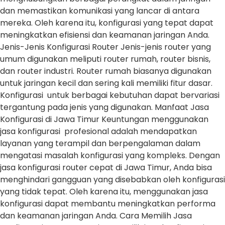
dan memastikan komunikasi yang lancar di antara
mereka. Oleh karena itu, konfigurasi yang tepat dapat
meningkatkan efisiensi dan keamanan jaringan Anda.
Jenis-Jenis Konfigurasi Router Jenis-jenis router yang
umum digunakan meliputi router rumah, router bisnis,
dan router industri. Router rumah biasanya digunakan
untuk jaringan kecil dan sering kali memiliki fitur dasar.
Konfigurasi untuk berbagai kebutuhan dapat bervariasi
tergantung pada jenis yang digunakan. Manfaat Jasa
Konfigurasi di Jawa Timur Keuntungan menggunakan
jasa konfigurasi profesional adalah mendapatkan
layanan yang terampil dan berpengalaman dalam
mengatasi masalah konfigurasi yang kompleks. Dengan
jasa konfigurasi router cepat di Jawa Timur, Anda bisa
menghindari gangguan yang disebabkan oleh konfigurasi
yang tidak tepat. Oleh karena itu, menggunakan jasa
konfigurasi dapat membantu meningkatkan performa
dan keamanan jaringan Anda. Cara Memilih Jasa