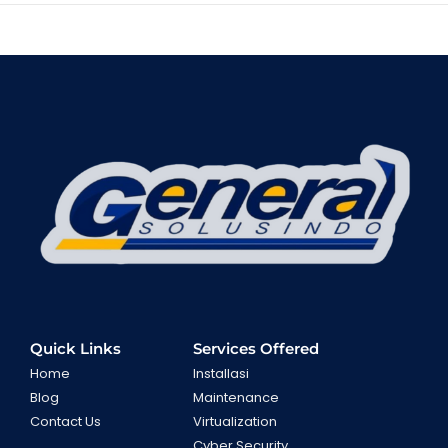
Quick Links
Services Offered
Home
Installasi
Blog
Maintenance
Contact Us
Virtualization
Cyber Security