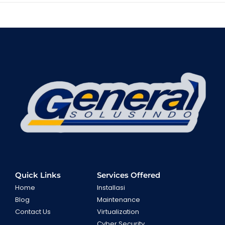
Quick Links
Services Offered
Home
Installasi
Blog
Maintenance
Contact Us
Virtualization
Cyber Security