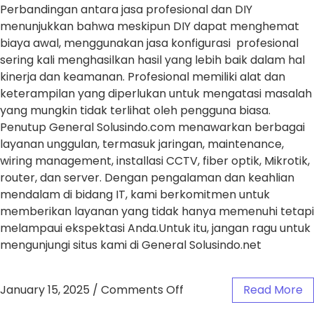
Perbandingan antara jasa profesional dan DIY
menunjukkan bahwa meskipun DIY dapat menghemat
biaya awal, menggunakan jasa konfigurasi profesional
sering kali menghasilkan hasil yang lebih baik dalam hal
kinerja dan keamanan. Profesional memiliki alat dan
keterampilan yang diperlukan untuk mengatasi masalah
yang mungkin tidak terlihat oleh pengguna biasa.
Penutup General Solusindo.com menawarkan berbagai
layanan unggulan, termasuk jaringan, maintenance,
wiring management, installasi CCTV, fiber optik, Mikrotik,
router, dan server. Dengan pengalaman dan keahlian
mendalam di bidang IT, kami berkomitmen untuk
memberikan layanan yang tidak hanya memenuhi tetapi
melampaui ekspektasi Anda.Untuk itu, jangan ragu untuk
mengunjungi situs kami di General Solusindo.net
January 15, 2025
/
Comments Off
Read More