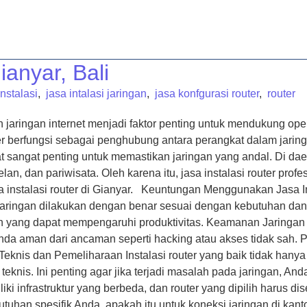
A
LAYANAN
ARTIKEL
KONTAK
TENTANG KAMI
ianyar, Bali
instalasi
,
jasa intalasi jaringan
,
jasa konfgurasi router
,
router
 jaringan internet menjadi faktor penting untuk mendukung ope
ter berfungsi sebagai penghubung antara perangkat dalam jarin
 sangat penting untuk memastikan jaringan yang andal. Di daera
lan, dan pariwisata. Oleh karena itu, jasa instalasi router prof
nstalasi router di Gianyar. Keuntungan Menggunakan Jasa Ins
 jaringan dilakukan dengan benar sesuai dengan kebutuhan dan
 yang dapat mempengaruhi produktivitas. Keamanan Jaringan y
Anda aman dari ancaman seperti hacking atau akses tidak sah. 
nis dan Pemeliharaan Instalasi router yang baik tidak hanya s
nis. Ini penting agar jika terjadi masalah pada jaringan, And
iki infrastruktur yang berbeda, dan router yang dipilih harus
utuhan spesifik Anda, apakah itu untuk koneksi jaringan di kan