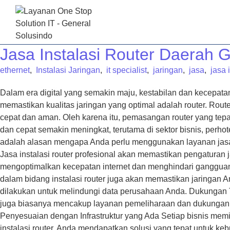
BERAND
Jasa Instalasi Router Daerah G
ethernet
,
Instalasi Jaringan
,
it specialist
,
jaringan
,
jasa
,
jasa 
Dalam era digital yang semakin maju, kestabilan dan kecepatan
memastikan kualitas jaringan yang optimal adalah router. Rou
cepat dan aman. Oleh karena itu, pemasangan router yang tepat
dan cepat semakin meningkat, terutama di sektor bisnis, perhote
adalah alasan mengapa Anda perlu menggunakan layanan jasa i
Jasa instalasi router profesional akan memastikan pengaturan
mengoptimalkan kecepatan internet dan menghindari gangguan
dalam bidang instalasi router juga akan memastikan jaringan 
dilakukan untuk melindungi data perusahaan Anda. Dukungan Tek
juga biasanya mencakup layanan pemeliharaan dan dukungan tek
Penyesuaian dengan Infrastruktur yang Ada Setiap bisnis memil
instalasi router, Anda mendapatkan solusi yang tepat untuk keb