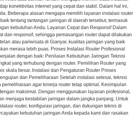
 konektivitas internet yang cepat dan stabil. Dalam hal ini,
nda. Beberapa alasan mengapa memilih layanan instalasi router
aik tentang tantangan jaringan di daerah tersebut, termasuk
 dengan kebutuhan Anda. Layanan Cepat dan Responsif Dalam
pat dan responsif, sehingga pemasangan router dapat dilakukan
an atau pariwisata di Gianyar, kualitas jaringan yang baik
 merasa lebih puas. Proses Instalasi Router Profesional
berjalan dengan baik: Penilaian Kebutuhan Jaringan Teknisi
ngkat yang terhubung dengan router. Pemilihan Router yang
snis skala besar. Instalasi dan Pengaturan Router Proses
engujian dan Pemeliharaan Setelah instalasi selesai, teknisi
emeliharaan agar kinerja router tetap optimal. Kesimpulan
rja dengan maksimal. Dengan menggunakan layanan profesional,
an menjaga kestabilan jaringan dalam jangka panjang. Untuk
lasi router, konfigurasi jaringan, dan dukungan teknis di
Percayakan kebutuhan jaringan Anda kepada kami dan rasakan