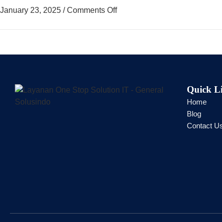
January 23, 2025
/
Comments Off
Quick L
Home
Blog
Contact U