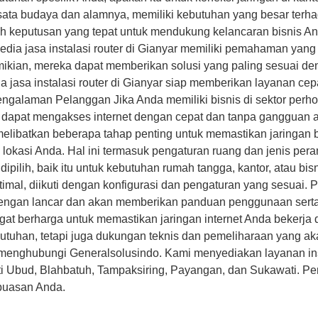
ata budaya dan alamnya, memiliki kebutuhan yang besar terhadap
lah keputusan yang tepat untuk mendukung kelancaran bisnis A
a jasa instalasi router di Gianyar memiliki pemahaman yang b
demikian, mereka dapat memberikan solusi yang paling sesuai
a jasa instalasi router di Gianyar siap memberikan layanan ce
alaman Pelanggan Jika Anda memiliki bisnis di sektor perhotel
pat mengakses internet dengan cepat dan tanpa gangguan akan
 melibatkan beberapa tahap penting untuk memastikan jaringan 
okasi Anda. Hal ini termasuk pengaturan ruang dan jenis pera
dipilih, baik itu untuk kebutuhan rumah tangga, kantor, atau bi
imal, diikuti dengan konfigurasi dan pengaturan yang sesuai. P
engan lancar dan akan memberikan panduan penggunaan serta p
 sangat berharga untuk memastikan jaringan internet Anda beke
tuhan, tetapi juga dukungan teknis dan pemeliharaan yang ak
a menghubungi Generalsolusindo. Kami menyediakan layanan insta
erti Ubud, Blahbatuh, Tampaksiring, Payangan, dan Sukawati. 
epuasan Anda.