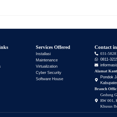
inks
Services Offered
Contact in
Installasi
031-5828
0811-321
Maintenance
informas
s
Virtualization
Alamat Kant
Cyber Security
Pondok Ja
Software House
Kabupaten
Branch Offic
Gedung Gr
RW 001, K
Khusus Ib