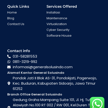
Quick Links
Services Offered
Home
Installasi
Blog
Maintenance
Contact Us
Virtualization
Cyber Security
Software House
Contact info
031-58281553
0811-3219-992
informasi@generalsolusindo.com
Alamat Kantor General Solusindo
Pondok Jati II Blok AS-31, Pondokjati, Pagerwojo,
Kec. Buduran, Kabupaten Sidoarjo, Jawa Timur
61252
Branch Office General Solusindo
Gedung Graha Mampang Suite 101, Jl. Hj. Tutty
Alawiyah No.100 RT 002 / RW 001, Kel.Duren Tiga ,