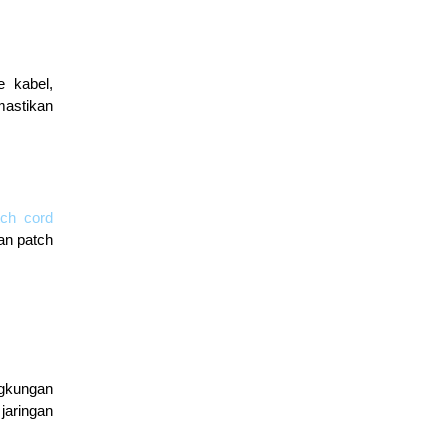
Fondasi Jaringan Komputer dan Infrastruktur Fisik Internet
March 11, 2026
edukasi
e kabel,
mastikan
Dasar Model TCP/IP dan Pengiriman Data
March 9, 2026
edukasi
tch cord
an patch
Mengenal Fitur Cisco Packet Tracer untuk Simulasi Jaringan
March 4, 2026
edukasi
ngkungan
jaringan