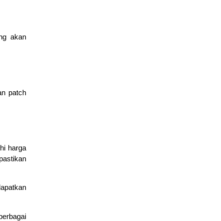
ang akan
Dasar Cisco Packet Tracer untuk Konfigurasi Router dan
Switch
March 2, 2026
Cisco
,
edukasi
an patch
hi harga
pastikan
dapatkan
berbagai