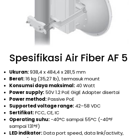
Spesifikasi Air Fiber AF 5
Ukuran:
938,4 x 484,4 x 281,5 mm
Berat:
16 kg (35,27 lb), termasuk mount
Konsumsi daya maksimal:
40 Watt
Power supply:
50V 1.2 PoE GigE Adapter disertai
Power method:
Passive PoE
Supported voltage range:
42–58 VDC
Sertifikat:
FCC, CE, IC
Operating suhu:
-40°C sampai 55°C (-40°F
sampai 131°F)
LED indikator:
Data port speed, data link/activity,