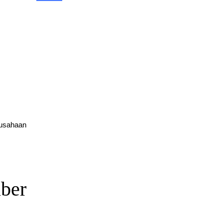
Harga OTDR 2026 Serta Cara Memilih & Menentukan
Budget
April 20, 2026
berita
Rekomendasi CCTV Terbaik untuk Rumah, Toko, dan
Kantor (Update 2026)
March 19, 2026
layanan
rusahaan
ber