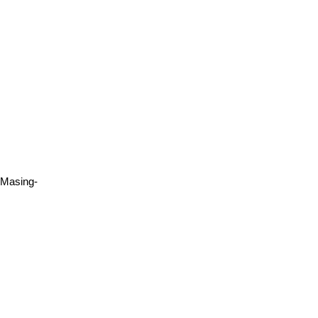
Dasar Cisco Packet Tracer untuk Konfigurasi Router dan
Switch
March 2, 2026
Cisco
,
edukasi
 Masing-