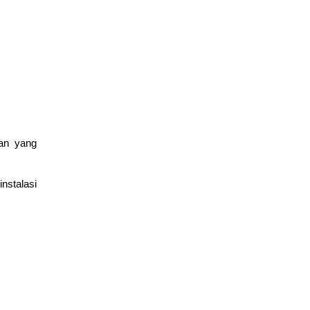
Mengenal Fitur Cisco Packet Tracer untuk Simulasi Jaringan
March 4, 2026
gan yang
edukasi
nstalasi