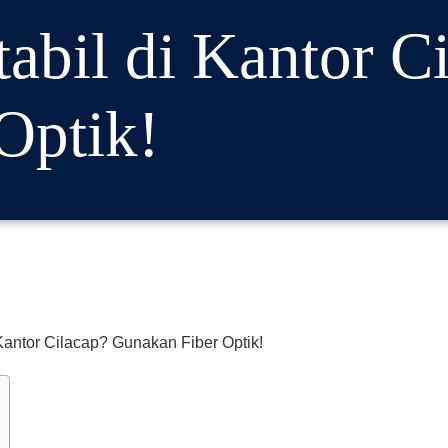
tabil di Kantor C
Optik!