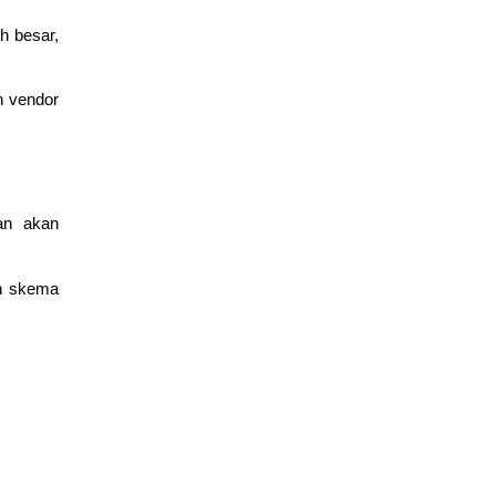
h besar,
Fondasi Jaringan Komputer dan Infrastruktur Fisik Internet
March 11, 2026
edukasi
an vendor
man akan
an skema
Dasar Model TCP/IP dan Pengiriman Data
March 9, 2026
edukasi