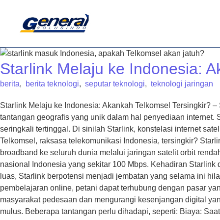
BERAND
Starlink Melaju ke Indonesia: 
berita
,
berita teknologi
,
seputar teknologi
,
teknologi jaringan
Starlink Melaju ke Indonesia: Akankah Telkomsel Tersingkir? –
tantangan geografis yang unik dalam hal penyediaan internet. 
seringkali tertinggal. Di sinilah Starlink, konstelasi intern
Telkomsel, raksasa telekomunikasi Indonesia, tersingkir? Star
broadband ke seluruh dunia melalui jaringan satelit orbit renda
nasional Indonesia yang sekitar 100 Mbps. Kehadiran Starlink
luas, Starlink berpotensi menjadi jembatan yang selama ini hi
pembelajaran online, petani dapat terhubung dengan pasar ya
masyarakat pedesaan dan mengurangi kesenjangan digital yang s
mulus. Beberapa tantangan perlu dihadapi, seperti: Biaya: Saat