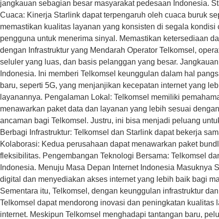
jangkauan sebagian besar masyarakat pedesaan Indonesia. Sta
Cuaca: Kinerja Starlink dapat terpengaruh oleh cuaca buruk sep
memastikan kualitas layanan yang konsisten di segala kondisi
pengguna untuk menerima sinyal. Memastikan ketersediaan dan d
dengan Infrastruktur yang Mendarah Operator Telkomsel, operato
seluler yang luas, dan basis pelanggan yang besar. Jangkaua
Indonesia. Ini memberi Telkomsel keunggulan dalam hal pangsa 
baru, seperti 5G, yang menjanjikan kecepatan internet yang le
layanannya. Pengalaman Lokal: Telkomsel memiliki pemahaman
menawarkan paket data dan layanan yang lebih sesuai dengan t
ancaman bagi Telkomsel. Justru, ini bisa menjadi peluang untu
Berbagi Infrastruktur: Telkomsel dan Starlink dapat bekerja sam
Kolaborasi: Kedua perusahaan dapat menawarkan paket bundlin
fleksibilitas. Pengembangan Teknologi Bersama: Telkomsel dan
Indonesia. Menuju Masa Depan Internet Indonesia Masuknya S
digital dan menyediakan akses internet yang lebih baik bagi ma
Sementara itu, Telkomsel, dengan keunggulan infrastruktur dan
Telkomsel dapat mendorong inovasi dan peningkatan kualitas 
internet. Meskipun Telkomsel menghadapi tantangan baru, pel