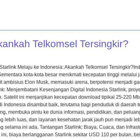
A
LAYANAN
ARTIKEL
KONTAK
TENTANG KAMI
Akankah Telkomsel Tersingkir?
 Starlink Melaju ke Indonesia: Akankah Telkomsel Tersingkir?I
Sementara kota-kota besar menikmati kecepatan tinggi melalui 
et satelit ambisius Elon Musk, memasuki arena, berpotensi menj
link: Menjembatani Kesenjangan Digital Indonesia Starlink, pr
h. Satelit ini menjanjikan kecepatan download tipikal 25-220 Mb
 di Indonesia disambut baik, terutama bagi penduduk di daerah
lang, membuka pintu ke dunia informasi, pendidikan, dan pelua
ng lebih luas, dan layanan kesehatan jarak jauh pun menjadi 
elama ini ada. Tantangan Starlink: Biaya, Cuaca, dan Infrastr
 ini, biaya berlangganan Starlink sekitar USD 110 per bulan, be