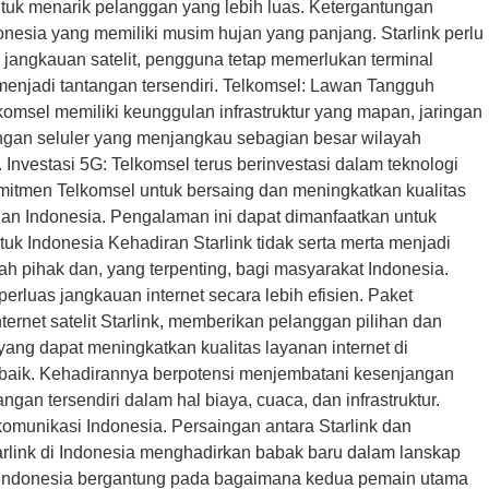
tuk menarik pelanggan yang lebih luas. Ketergantungan
donesia yang memiliki musim hujan yang panjang. Starlink perlu
 jangkauan satelit, pengguna tetap memerlukan terminal
 menjadi tantangan tersendiri. Telkomsel: Lawan Tangguh
lkomsel memiliki keunggulan infrastruktur yang mapan, jaringan
ingan seluler yang menjangkau sebagian besar wilayah
Investasi 5G: Telkomsel terus berinvestasi dalam teknologi
komitmen Telkomsel untuk bersaing dan meningkatkan kualitas
an Indonesia. Pengalaman ini dapat dimanfaatkan untuk
uk Indonesia Kehadiran Starlink tidak serta merta menjadi
ah pihak dan, yang terpenting, bagi masyarakat Indonesia.
perluas jangkauan internet secara lebih efisien. Paket
net satelit Starlink, memberikan pelanggan pilihan dan
ang dapat meningkatkan kualitas layanan internet di
baik. Kehadirannya berpotensi menjembatani kesenjangan
gan tersendiri dalam hal biaya, cuaca, dan infrastruktur.
komunikasi Indonesia. Persaingan antara Starlink dan
arlink di Indonesia menghadirkan babak baru dalam lanskap
et Indonesia bergantung pada bagaimana kedua pemain utama