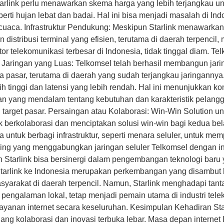
rlink perlu menawarkan skema harga yang lebih terjangkau un
erti hujan lebat dan badai. Hal ini bisa menjadi masalah di In
 cuaca. Infrastruktur Pendukung: Meskipun Starlink menawarkan
istribusi terminal yang efisien, terutama di daerah terpencil,
r telekomunikasi terbesar di Indonesia, tidak tinggal diam. Te
n Jaringan yang Luas: Telkomsel telah berhasil membangun jar
pasar, terutama di daerah yang sudah terjangkau jaringannya. 
bih tinggi dan latensi yang lebih rendah. Hal ini menunjukkan 
 yang mendalam tentang kebutuhan dan karakteristik pelangg
arget pasar. Persaingan atau Kolaborasi: Win-Win Solution unt
k berkolaborasi dan menciptakan solusi win-win bagi kedua bel
a untuk berbagi infrastruktur, seperti menara seluler, untuk mem
g yang menggabungkan jaringan seluler Telkomsel dengan inter
 Starlink bisa bersinergi dalam pengembangan teknologi baru y
tarlink ke Indonesia merupakan perkembangan yang disambut 
syarakat di daerah terpencil. Namun, Starlink menghadapi tantan
 pengalaman lokal, tetap menjadi pemain utama di industri tele
layanan internet secara keseluruhan. Kesimpulan Kehadiran St
uang kolaborasi dan inovasi terbuka lebar. Masa depan intern