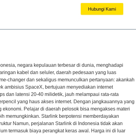
Hubungi Kami
TUTORIAL
ndonesia, negara kepulauan terbesar di dunia, menghadapi
jaringan kabel dan seluler, daerah pedesaan yang luas
adi game-changer dan sekaligus memunculkan pertanyaan: akankah
oyek ambisius SpaceX, bertujuan menyediakan internet
ps dan latensi 20-40 milidetik, jauh melampaui rata-rata
 terpencil yang haus akses internet. Dengan jangkauannya yang
ng ekonomi. Pelajar di daerah pelosok bisa mengakses materi
lebih memungkinkan. Starlink berpotensi memberdayakan
uktur Namun, perjalanan Starlink di Indonesia tidak akan
lum termasuk biaya perangkat keras awal. Harga ini di luar