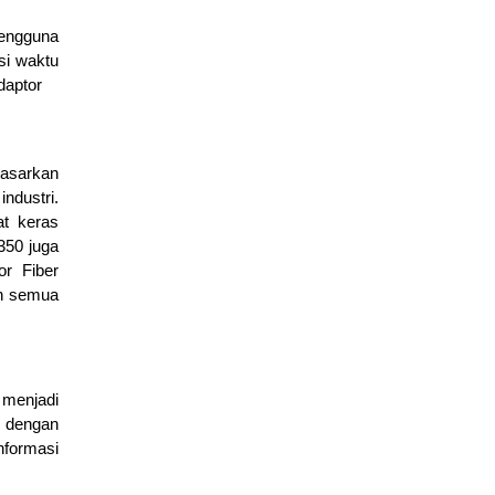
pengguna
si waktu
Mengenal Fitur Cisco Packet Tracer untuk Simulasi Jaringan
daptor
March 4, 2026
edukasi
dasarkan
Dasar Cisco Packet Tracer untuk Konfigurasi Router dan
ndustri.
Switch
at keras
March 2, 2026
350 juga
Cisco
,
edukasi
r Fiber
an semua
 menjadi
n dengan
nformasi