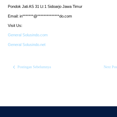
Pondok Jati AS 31 Lt 1 Sidoarjo Jawa Timur
Email:
in*******@**************do.com
Visit Us:
General Solusindo.com
General Solusindo.net
Postingan Sebelumnya
Next Pos