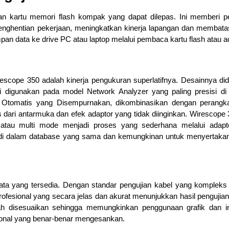
n kartu memori flash kompak yang dapat dilepas. Ini memberi 
penghentian pekerjaan, meningkatkan kinerja lapangan dan membata
 data ke drive PC atau laptop melalui pembaca kartu flash atau a
escope 350 adalah kinerja pengukuran superlatifnya. Desainnya di
 digunakan pada model Network Analyzer yang paling presisi di i
n Otomatis yang Disempurnakan, dikombinasikan dengan perangk
 dari antarmuka dan efek adaptor yang tidak diinginkan. Wirescope 
tau multi mode menjadi proses yang sederhana melalui adapto
an di dalam database yang sama dan kemungkinan untuk menyertak
ta yang tersedia. Dengan standar pengujian kabel yang kompleks
rofesional yang secara jelas dan akurat menunjukkan hasil pengujia
h disesuaikan sehingga memungkinkan penggunaan grafik dan i
sional yang benar-benar mengesankan.