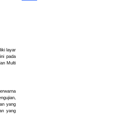
Harga OTDR 2026 Serta Cara Memilih & Menentukan
Budget
April 20, 2026
berita
ki layar
Rekomendasi CCTV Terbaik untuk Rumah, Toko, dan
ini pada
Kantor (Update 2026)
an Multi
March 19, 2026
layanan
berwarna
Fondasi Jaringan Komputer dan Infrastruktur Fisik Internet
gujian,
March 11, 2026
edukasi
ian yang
ran yang
Dasar Model TCP/IP dan Pengiriman Data
March 9, 2026
edukasi