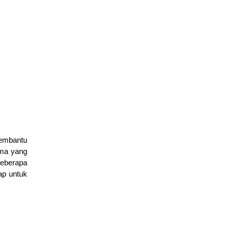
membantu
ama yang
beberapa
ap untuk