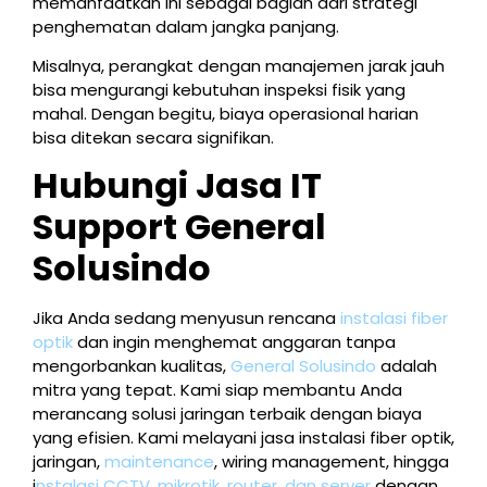
memanfaatkan ini sebagai bagian dari strategi
penghematan dalam jangka panjang.
Misalnya, perangkat dengan manajemen jarak jauh
bisa mengurangi kebutuhan inspeksi fisik yang
mahal. Dengan begitu, biaya operasional harian
bisa ditekan secara signifikan.
Hubungi Jasa IT
Support General
Solusindo
Jika Anda sedang menyusun rencana
instalasi fiber
optik
dan ingin menghemat anggaran tanpa
mengorbankan kualitas,
General Solusindo
adalah
mitra yang tepat. Kami siap membantu Anda
merancang solusi jaringan terbaik dengan biaya
yang efisien. Kami melayani jasa instalasi fiber optik,
jaringan,
maintenance
, wiring management, hingga
i
nstalasi CCTV, mikrotik, router, dan server
dengan