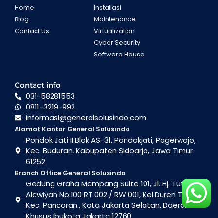
Home
Installasi
Blog
Maintenance
Contact Us
Virtualization
Cyber Security
Software House
Contact info
031-58281553
0811-3219-992
informasi@generalsolusindo.com
Alamat Kantor General Solusindo
Pondok Jati II Blok AS-31, Pondokjati, Pagerwojo,
Kec. Buduran, Kabupaten Sidoarjo, Jawa Timur
61252
Branch Office General Solusindo
Gedung Graha Mampang Suite 101, Jl. Hj. Tutty
Alawiyah No.100 RT 002 / RW 001, Kel.Duren Tiga ,
Kec. Pancoran., Kota Jakarta Selatan, Daerah
Khusus Ibukota Jakarta 12760.