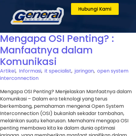
Hubungi Kami
Mengapa OSI Penting? :
Manfaatnya dalam
Komunikasi
Artikel
,
Informasi
,
it specialist
,
jaringan
,
open system
interconnection
Mengapa OSI Penting? Menjelaskan Manfaatnya dalam
Komunikasi – Dalam era teknologi yang terus
berkembang, pemahaman mengenai Open System
Interconnection (OSI) bukanlah sekadar tambahan,
melainkan suatu keharusan. Memahami mengapa OSI
penting membawa kita ke dalam dunia optimasi
jaringan, yang memberikan manfaat signifikan dalam