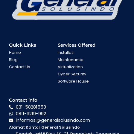
Quick Links
Services Offered
Home
Installasi
Blog
Maintenance
Contact Us
Virtualization
Cyber Security
Software House
Contact info
031-58281553
0811-3219-992
informasi@generalsolusindo.com
Alamat Kantor General Solusindo
Pondok Jati II Blok AS-31, Pondokjati, Pagerwojo,