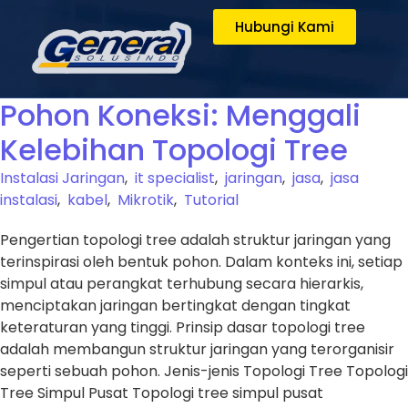
Hubungi Kami
Pohon Koneksi: Menggali
Kelebihan Topologi Tree
Instalasi Jaringan
,
it specialist
,
jaringan
,
jasa
,
jasa
instalasi
,
kabel
,
Mikrotik
,
Tutorial
Pengertian topologi tree adalah struktur jaringan yang
terinspirasi oleh bentuk pohon. Dalam konteks ini, setiap
simpul atau perangkat terhubung secara hierarkis,
menciptakan jaringan bertingkat dengan tingkat
keteraturan yang tinggi. Prinsip dasar topologi tree
adalah membangun struktur jaringan yang terorganisir
seperti sebuah pohon. Jenis-jenis Topologi Tree Topologi
Tree Simpul Pusat Topologi tree simpul pusat