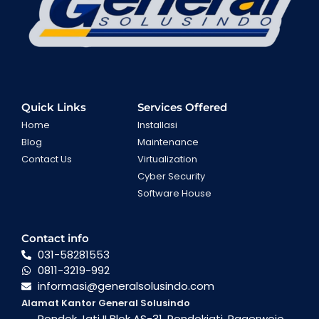
Quick Links
Services Offered
Home
Installasi
Blog
Maintenance
Contact Us
Virtualization
Cyber Security
Software House
Contact info
031-58281553
0811-3219-992
informasi@generalsolusindo.com
Alamat Kantor General Solusindo
Pondok Jati II Blok AS-31, Pondokjati, Pagerwojo,