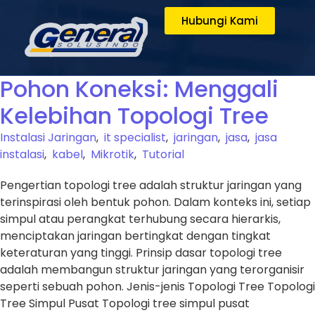
Hubungi Kami
Pohon Koneksi: Menggali
Kelebihan Topologi Tree
Instalasi Jaringan
,
it specialist
,
jaringan
,
jasa
,
jasa
instalasi
,
kabel
,
Mikrotik
,
Tutorial
Pengertian topologi tree adalah struktur jaringan yang
terinspirasi oleh bentuk pohon. Dalam konteks ini, setiap
simpul atau perangkat terhubung secara hierarkis,
menciptakan jaringan bertingkat dengan tingkat
keteraturan yang tinggi. Prinsip dasar topologi tree
adalah membangun struktur jaringan yang terorganisir
seperti sebuah pohon. Jenis-jenis Topologi Tree Topologi
Tree Simpul Pusat Topologi tree simpul pusat