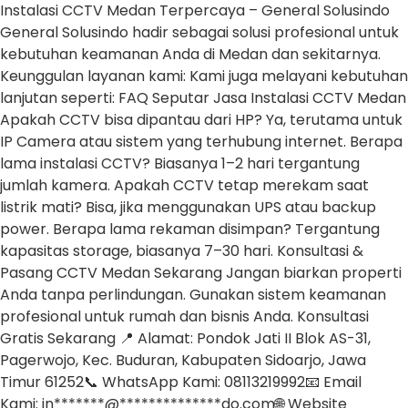
Instalasi CCTV Medan Terpercaya – General Solusindo
General Solusindo hadir sebagai solusi profesional untuk
kebutuhan keamanan Anda di Medan dan sekitarnya.
Keunggulan layanan kami: Kami juga melayani kebutuhan
lanjutan seperti: FAQ Seputar Jasa Instalasi CCTV Medan
Apakah CCTV bisa dipantau dari HP? Ya, terutama untuk
IP Camera atau sistem yang terhubung internet. Berapa
lama instalasi CCTV? Biasanya 1–2 hari tergantung
jumlah kamera. Apakah CCTV tetap merekam saat
listrik mati? Bisa, jika menggunakan UPS atau backup
power. Berapa lama rekaman disimpan? Tergantung
kapasitas storage, biasanya 7–30 hari. Konsultasi &
Pasang CCTV Medan Sekarang Jangan biarkan properti
Anda tanpa perlindungan. Gunakan sistem keamanan
profesional untuk rumah dan bisnis Anda. Konsultasi
Gratis Sekarang 📍 Alamat: Pondok Jati II Blok AS-31,
Pagerwojo, Kec. Buduran, Kabupaten Sidoarjo, Jawa
Timur 61252📞 WhatsApp Kami: 08113219992📧 Email
Kami: in*******@**************do.com🌐 Website