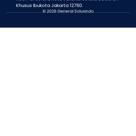
Khusus Ibukota Jakarta 12760.
© 2026 General Solusindo