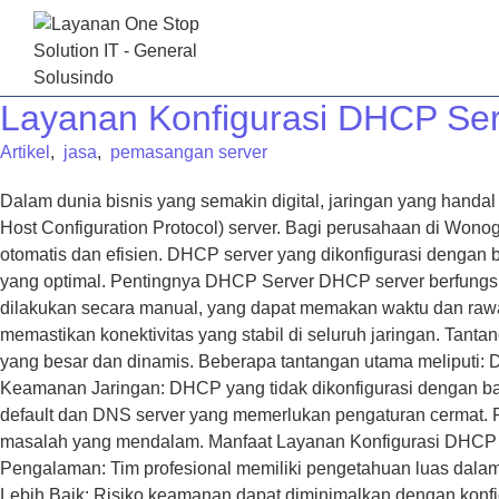
BE
Layanan Konfigurasi DHCP Serv
Artikel
,
jasa
,
pemasangan server
Dalam dunia bisnis yang semakin digital, jaringan yang hand
Host Configuration Protocol) server. Bagi perusahaan di Wonog
otomatis dan efisien. DHCP server yang dikonfigurasi dengan 
yang optimal. Pentingnya DHCP Server DHCP server berfungsi 
dilakukan secara manual, yang dapat memakan waktu dan rawan
memastikan konektivitas yang stabil di seluruh jaringan. Tant
yang besar dan dinamis. Beberapa tantangan utama meliputi: Di
Keamanan Jaringan: DHCP yang tidak dikonfigurasi dengan b
default dan DNS server yang memerlukan pengaturan cermat
masalah yang mendalam. Manfaat Layanan Konfigurasi DHCP Se
Pengalaman: Tim profesional memiliki pengetahuan luas dala
Lebih Baik: Risiko keamanan dapat diminimalkan dengan konfig