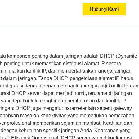
Hubungi Kami
KAMI
ah satu komponen penting dalam jaringan adalah DHCP (Dynamic
h penting untuk memastikan distribusi alamat IP secara
minimalkan konflik IP, dan mempertahankan kinerja jaringan
t dalam jaringan. Tanpa DHCP, pengelolaan alamat IP harus
konfigurasi dengan benar membantu mengurangi konflik IP dan
rasi DHCP server dapat menjadi rumit, terutama di jaringan
 yang tepat untuk menghindari pemborosan dan konflik IP.
ingan: DHCP juga mengatur parameter lain seperti gateway
nyebabkan masalah konektivitas yang memerlukan pemecahan
er profesional memberikan sejumlah manfaat: Keahlian dan
 dengan kebutuhan spesifik jaringan Anda. Keamanan yang
at. Efisiensi Operasional: DHCP server yang dikonfigurasi