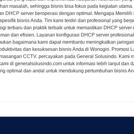
an masalah, sehingga bisnis bisa fokus pada kegiatan utama
ikan DHCP server beroperasi dengan optimal. Mengapa Memili
esifik bisnis Anda. Tim kami terdiri dari profesional yang be
i terbaru dan praktik terbaik untuk memastikan DHCP server
 aman dan efisien. Layanan konfigurasi DHCP server profesion
mukan bagaimana kami dapat membantu meningkatkan jaringan 
roduktivitas dan kesuksesan bisnis Anda di Wonogiri. Promosi
n pemasangan CCTV, percayakan pada General Solusindo. Kami m
itus kami di generalsolusindo.com untuk informasi lebih lanjut d
yang optimal dan andal untuk mendukung pertumbuhan bisnis An