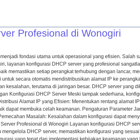
RANDA
LAYANAN
ARTIKEL
KONTAK
TENTANG 
er Profesional di Wonogiri
al menjadi fondasi utama untuk operasional yang efisien. Sal
iri, layanan konfigurasi DHCP server yang profesional sangatla
baik memastikan setiap perangkat terhubung dengan lancar, me
untuk secara otomatis mendistribusikan alamat IP ke perangka
 kesalahan, terutama di jaringan besar. DHCP server yang di
angan Konfigurasi DHCP Server Meski tampak sederhana, konfigu
stribusi Alamat IP yang Efisien: Menentukan rentang alamat IP
aik dapat membuka celah keamanan. Pengaturan Parameter Jar
. Pemecahan Masalah: Kesalahan dalam konfigurasi dapat me
rver Profesional di Wonogiri Layanan konfigurasi DHCP serv
m mengelola DHCP server, memastikan konfigurasi yang sesuai
urasi yang tepat dan implementasi kebijakan keamanan yang ku