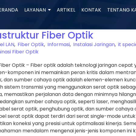
ERANDA
LAYANAN
ARTIKEL
KONTAK
TENTANG K
struktur Fiber Optik
el LAN
,
Fiber Optik
,
Informasi
,
Instalasi Jaringan
,
it speci
nasi Fiber Optik
Fiber Optik – Fiber optik adalah teknologi jaringan cepat
onen-komponen ini memainkan peran kritis dalam mentra
tik, dan sumber cahaya optik adalah elemen-elemen kunci
 sistem transmisi yang menggunakan serat optik sebagai
ginya, memastikan perjalanan data dengan minimnya hilan
angkan sumber cahaya optik, seperti laser, menghasilka
l serat optik, penghubung optik, dan sumber cahaya opti
l serat optik dapat terdiri dari serat single-mode untuk
ikan koneksi yang presisi untuk optimalisasi kinerja. S
emahaman mendalam mengenai jenis-jenis komponen ini krus