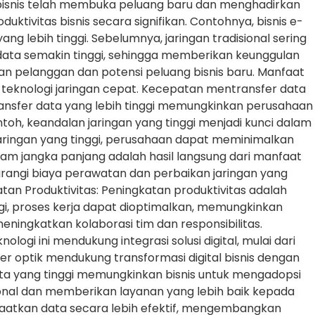
 bisnis telah membuka peluang baru dan menghadirkan
tivitas bisnis secara signifikan. Contohnya, bisnis e-
 lebih tinggi. Sebelumnya, jaringan tradisional sering
ata semakin tinggi, sehingga memberikan keunggulan
 pelanggan dan potensi peluang bisnis baru. Manfaat
teknologi jaringan cepat. Kecepatan mentransfer data
transfer data yang lebih tinggi memungkinkan perusahaan
oh, keandalan jaringan yang tinggi menjadi kunci dalam
aringan yang tinggi, perusahaan dapat meminimalkan
m jangka panjang adalah hasil langsung dari manfaat
urangi biaya perawatan dan perbaikan jaringan yang
tan Produktivitas: Peningkatan produktivitas adalah
gi, proses kerja dapat dioptimalkan, memungkinkan
meningkatkan kolaborasi tim dan responsibilitas.
logi ini mendukung integrasi solusi digital, mulai dari
ber optik mendukung transformasi digital bisnis dengan
ata yang tinggi memungkinkan bisnis untuk mengadopsi
sional dan memberikan layanan yang lebih baik kepada
nfaatkan data secara lebih efektif, mengembangkan