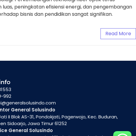
uas, peningkatan efisiensi energi, dan pengembangan
 terhadap bisnis dan pendidikan sangat signifikan.
Read More
info
81553
9-992
si@generalsolusindo.com
ntor General Solusindo
ati II Blok AS-31, Pondokjati, Pagerwojo, Kec. Buduran,
n Sidoarjo, Jawa Timur 61252
ice General Solusindo