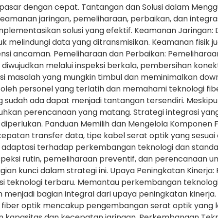
 pasar dengan cepat. Tantangan dan Solusi dalam Mengg
manan jaringan, pemeliharaan, perbaikan, dan integras
plementasikan solusi yang efektif. Keamanan Jaringan:
k melindungi data yang ditransmisikan. Keamanan fisik 
i ancaman. Pemeliharaan dan Perbaikan: Pemeliharaan y
iwujudkan melalui inspeksi berkala, pembersihan konekto
si masalah yang mungkin timbul dan meminimalkan down
leh personel yang terlatih dan memahami teknologi fiber
 sudah ada dapat menjadi tantangan tersendiri. Meskipun 
butuhkan perencanaan yang matang. Strategi integrasi
 diperlukan. Panduan Memilih dan Mengelola Komponen Fi
ecepatan transfer data, tipe kabel serat optik yang ses
n adaptasi terhadap perkembangan teknologi dan standar 
nspeksi rutin, pemeliharaan preventif, dan perencanaan 
n kunci dalam strategi ini. Upaya Peningkatan Kinerja:
i teknologi terbaru. Memantau perkembangan teknologi
njadi bagian integral dari upaya peningkatan kinerja. M
fiber optik mencakup pengembangan serat optik yang lebi
n kapasitas dan kecepatan jaringan. Perkembangan Tekno