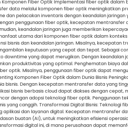
n Komponen Fiber Optik Implementasi fiber optik dalam
er data melalui komponen fiber optik meningkatkan produk
dan pelacakan inventaris dengan keandalan jaringan yang
ngan penggunaan fiber optik, kecepatan mentransfer d
udian, keandalan jaringan juga memberikan kepercayaan
manfaat utama dari komponen fiber optik dalam konteks 
si bisnis dan keandalan jaringan. Misalnya, kecepatan 
ngambilan keputusan yang cepat dan tepat. Sebagai cont
siko downtime yang dapat merugikan. Dengan keandalan j
an produktivitas yang optimal. Penghematan biaya dala
iber optik. Misalnya, penggunaan fiber optik dapat meng
Penting Komponen Fiber Optik dalam Dunia Bisnis Peningka
ia bisnis. Dengan kecepatan mentransfer data yang ting
likasi bisnis berbasis cloud dapat diakses dengan cepat, 
ancar dengan adopsi teknologi fiber optik. Penggunaan tekno
s yang canggih. Transformasi Digital Bisnis: Teknologi fi
 aplikasi dan layanan digital. Kecepatan mentransfer d
cerdasan buatan (AI), untuk meningkatkan efisiensi opera
ransformasi digital ini, di mana perusahaan dapat mema