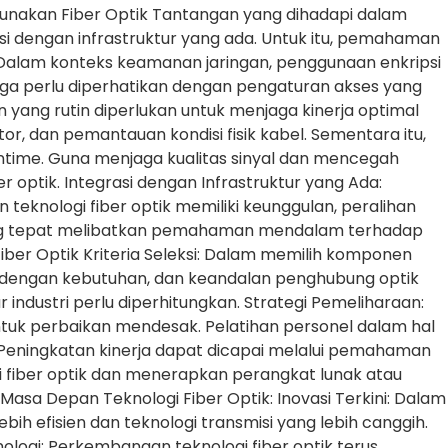
unakan Fiber Optik Tantangan yang dihadapi dalam
i dengan infrastruktur yang ada. Untuk itu, pemahaman
 Dalam konteks keamanan jaringan, penggunaan enkripsi
juga perlu diperhatikan dengan pengaturan akses yang
ang rutin diperlukan untuk menjaga kinerja optimal
r, dan pemantauan kondisi fisik kabel. Sementara itu,
time. Guna menjaga kualitas sinyal dan mencegah
 optik. Integrasi dengan Infrastruktur yang Ada:
teknologi fiber optik memiliki keunggulan, peralihan
 yang tepat melibatkan pemahaman mendalam terhadap
ber Optik Kriteria Seleksi: Dalam memilih komponen
uai dengan kebutuhan, dan keandalan penghubung optik
industri perlu diperhitungkan. Strategi Pemeliharaan:
untuk perbaikan mendesak. Pelatihan personel dalam hal
 Peningkatan kinerja dapat dicapai melalui pemahaman
 fiber optik dan menerapkan perangkat lunak atau
asa Depan Teknologi Fiber Optik: Inovasi Terkini: Dalam
h efisien dan teknologi transmisi yang lebih canggih.
logi: Perkembangan teknologi fiber optik terus