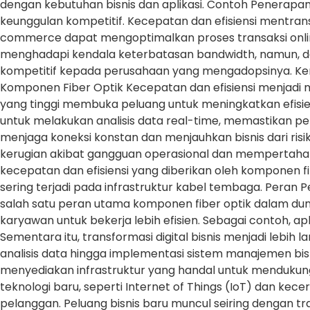
dengan kebutuhan bisnis dan aplikasi. Contoh Penerapa
keunggulan kompetitif. Kecepatan dan efisiensi mentransf
commerce dapat mengoptimalkan proses transaksi online 
menghadapi kendala keterbatasan bandwidth, namun, de
kompetitif kepada perusahaan yang mengadopsinya. Kem
Komponen Fiber Optik Kecepatan dan efisiensi menjadi 
yang tinggi membuka peluang untuk meningkatkan efisien
untuk melakukan analisis data real-time, memastikan pe
menjaga koneksi konstan dan menjauhkan bisnis dari ri
kerugian akibat gangguan operasional dan mempertahank
kecepatan dan efisiensi yang diberikan oleh komponen f
sering terjadi pada infrastruktur kabel tembaga. Peran 
salah satu peran utama komponen fiber optik dalam dun
karyawan untuk bekerja lebih efisien. Sebagai contoh, ap
Sementara itu, transformasi digital bisnis menjadi lebih l
analisis data hingga implementasi sistem manajemen bisni
menyediakan infrastruktur yang handal untuk mendukung
teknologi baru, seperti Internet of Things (IoT) dan ke
pelanggan. Peluang bisnis baru muncul seiring dengan t