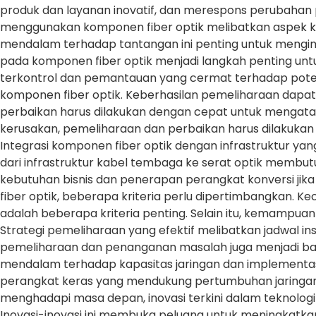
produk dan layanan inovatif, dan merespons perubahan
menggunakan komponen fiber optik melibatkan aspek kea
mendalam terhadap tantangan ini penting untuk mengim
pada komponen fiber optik menjadi langkah penting untu
terkontrol dan pemantauan yang cermat terhadap potens
komponen fiber optik. Keberhasilan pemeliharaan dapat d
perbaikan harus dilakukan dengan cepat untuk mengata
kerusakan, pemeliharaan dan perbaikan harus dilakukan o
Integrasi komponen fiber optik dengan infrastruktur yang
dari infrastruktur kabel tembaga ke serat optik mem
kebutuhan bisnis dan penerapan perangkat konversi jika
fiber optik, beberapa kriteria perlu dipertimbangkan. K
adalah beberapa kriteria penting. Selain itu, kemampua
Strategi pemeliharaan yang efektif melibatkan jadwal i
pemeliharaan dan penanganan masalah juga menjadi bagia
mendalam terhadap kapasitas jaringan dan implementas
perangkat keras yang mendukung pertumbuhan jaringan me
menghadapi masa depan, inovasi terkini dalam teknologi 
Inovasi-inovasi ini membuka peluang untuk meningkatka