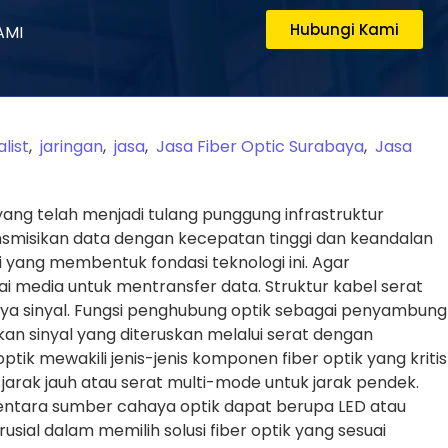
Hubungi Kami
AMI
alist
,
jaringan
,
jasa
,
Jasa Fiber Optic Surabaya
,
Jasa
 yang telah menjadi tulang punggung infrastruktur
nsmisikan data dengan kecepatan tinggi dan keandalan
 yang membentuk fondasi teknologi ini. Agar
 media untuk mentransfer data. Struktur kabel serat
gnya sinyal. Fungsi penghubung optik sebagai penyambung
n sinyal yang diteruskan melalui serat dengan
k mewakili jenis-jenis komponen fiber optik yang kritis
 jarak jauh atau serat multi-mode untuk jarak pendek.
ementara sumber cahaya optik dapat berupa LED atau
ial dalam memilih solusi fiber optik yang sesuai