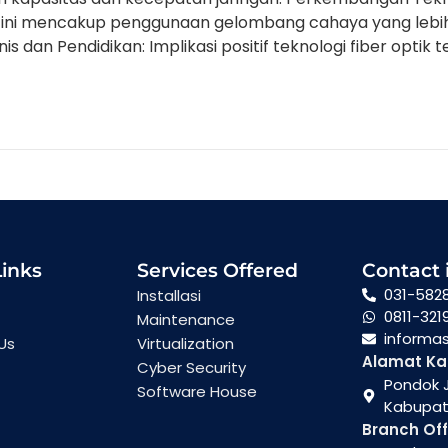
i mencakup penggunaan gelombang cahaya yang lebih l
nis dan Pendidikan: Implikasi positif teknologi fiber optik
Links
Services Offered
Contact 
031-582
Installasi
0811-321
Maintenance
informa
Us
Virtualization
Alamat Ka
Cyber Security
Pondok J
Software House
Kabupate
Branch Off