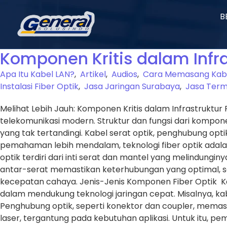
B
Komponen Kritis dalam Infra
Apa Itu Kabel LAN?
,
Artikel
,
Audios
,
Cara Memasang Kab
Instalasi Fiber Optik
,
Jasa Jaringan Surabaya
,
Jasa Termi
Melihat Lebih Jauh: Komponen Kritis dalam Infrastruktur 
telekomunikasi modern. Struktur dan fungsi dari komp
yang tak tertandingi. Kabel serat optik, penghubung op
pemahaman lebih mendalam, teknologi fiber optik adalah
optik terdiri dari inti serat dan mantel yang melindun
antar-serat memastikan keterhubungan yang optimal, sed
kecepatan cahaya. Jenis-Jenis Komponen Fiber Optik Kabe
dalam mendukung teknologi jaringan cepat. Misalnya, kabe
Penghubung optik, seperti konektor dan coupler, memast
laser, tergantung pada kebutuhan aplikasi. Untuk itu, p