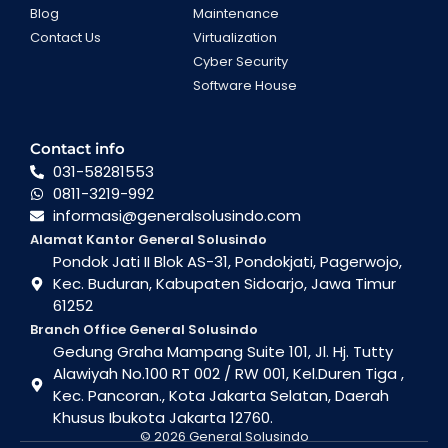
Blog
Maintenance
Contact Us
Virtualization
Cyber Security
Software House
Contact info
031-58281553
0811-3219-992
informasi@generalsolusindo.com
Alamat Kantor General Solusindo
Pondok Jati II Blok AS-31, Pondokjati, Pagerwojo,
Kec. Buduran, Kabupaten Sidoarjo, Jawa Timur
61252
Branch Office General Solusindo
Gedung Graha Mampang Suite 101, Jl. Hj. Tutty
Alawiyah No.100 RT 002 / RW 001, Kel.Duren Tiga ,
Kec. Pancoran., Kota Jakarta Selatan, Daerah
Khusus Ibukota Jakarta 12760.
© 2026 General Solusindo