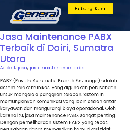
Hubungi Kami
Jasa Maintenance PABX
Terbaik di Dairi, Sumatra
Utara
Artikel
,
jasa
,
jasa maintenance pabx
PABX (Private Automatic Branch Exchange) adalah
sistem telekomunikasi yang digunakan perusahaan
untuk mengelola panggilan telepon. Sistem ini
memungkinkan komunikasi yang lebih efisien antar
karyawan dan mengurangi biaya operasional. Oleh
karena itu, jasa maintenance PABX sangat penting.
Dengan pemeliharaan sistem PABX yang tepat,
perusahaan dapat memastikan komunikasi tidak