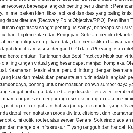
ster recovery, beberapa langkah penting perlu diambil: Peren
 Ini melibatkan identifikasi aplikasi dan data yang paling krit
g dapat diterima (Recovery Point Objective/RPO). Pemilihan Te
utuhan organisasi sangat penting. Misalnya, beberapa solusi vir
mulihan. Implementasi dan Pengujian: Setelah memilih teknologi
ual, mengonfigurasi replikasi data, dan memastikan bahwa back
 dapat dipulihkan sesuai dengan RTO dan RPO yang telah ditet
ng berkelanjutan. Tantangan dan Best Practices Meskipun vir
ola lingkungan virtual yang besar dapat menjadi kompleks. Ole
r virtual. Keamanan: Mesin virtual perlu dilindungi dengan ke
ang kuat dan melakukan pemantauan rutin adalah langkah pent
 sumber daya, penting untuk memastikan bahwa sumber daya y
 yang sangat berharga dalam strategi disaster recovery, memberik
membantu organisasi mengurangi risiko kehilangan data, memin
, penting untuk dipahami bahwa jaringan komputer yang efisie
Anda dapat meningkatkan produktivitas, efisiensi, dan keamanan
r optik, mikrotik, router, atau server, General Solusindo adal
un dan mengelola infrastruktur IT yang tangguh dan handal.