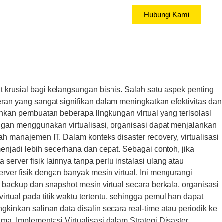
Hubungi Kami
TUTORIAL
krusial bagi kelangsungan bisnis. Salah satu aspek penting
eran yang sangat signifikan dalam meningkatkan efektivitas dan
inkan pembuatan beberapa lingkungan virtual yang terisolasi
 Dengan menggunakan virtualisasi, organisasi dapat menjalankan
 manajemen IT. Dalam konteks disaster recovery, virtualisasi
jadi lebih sederhana dan cepat. Sebagai contoh, jika
server fisik lainnya tanpa perlu instalasi ulang atau
rver fisik dengan banyak mesin virtual. Ini mengurangi
kup dan snapshot mesin virtual secara berkala, organisasi
tual pada titik waktu tertentu, sehingga pemulihan dapat
gkinkan salinan data disalin secara real-time atau periodik ke
ama. Implementasi Virtualisasi dalam Strategi Disaster