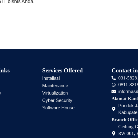
 IT bisnis Anda.
inks
Services Offered
Contact in
Installasi
031-5828
0811-321
Maintenance
informas
s
Virtualization
Alamat Kant
Cyber Security
Pondok Ja
Software House
Kabupaten
Branch Offic
Gedung Gr
RW 001, K