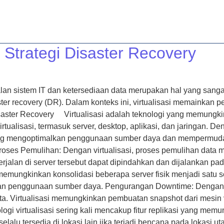
A
LAYANAN
ARTIKEL
KONTAK
TENTANG KAMI
i Strategi Disaster Recovery
n sistem IT dan ketersediaan data merupakan hal yang sangat 
ter recovery (DR). Dalam konteks ini, virtualisasi memainkan p
m Disaster Recovery Virtualisasi adalah teknologi yang memungk
virtualisasi, termasuk server, desktop, aplikasi, dan jaringan.
, yang mengoptimalkan penggunaan sumber daya dan mempermudah
s Pemulihan: Dengan virtualisasi, proses pemulihan data men
jalan di server tersebut dapat dipindahkan dan dijalankan pada 
memungkinkan konsolidasi beberapa server fisik menjadi satu se
n penggunaan sumber daya. Pengurangan Downtime: Dengan bac
. Virtualisasi memungkinkan pembuatan snapshot dari mesin vir
gi virtualisasi sering kali mencakup fitur replikasi yang memun
alu tersedia di lokasi lain jika terjadi bencana pada lokasi ut