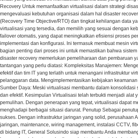
Recovery Untuk memanfaatkan virtualisasi dalam strategi disa
mengevaluasi kebutuhan organisasi dalam hal disaster recovery.
(Recovery Time Objective/RTO) dan tingkat kehilangan data yan
virtualisasi yang tersedia, dan memilih yang sesuai dengan keb
failover otomatis, yang dapat meningkatkan efisiensi proses pe
implementasi dan konfigurasi. Ini termasuk membuat mesin virt
bagian penting dari proses ini untuk memastikan bahwa sistem
disaster recovery memerlukan pemeliharaan dan pembaruan ya
tantangan yang perlu diatasi: Kompleksitas Manajemen: Mengel
efektif dan tim IT yang terlatih untuk menangani infrastruktu
pelanggaran data. Mengimplementasikan kebijakan keamanan y
Sumber Daya: Meski virtualisasi membantu dalam konsolidasi
dan efektif. Kesimpulan Virtualisasi telah terbukti menjadi alat
pemulihan. Dengan penerapan yang tepat, virtualisasi dapat 
menghadapi berbagai situasi darurat. Penutup Sebagai penutup
sukses. Dengan infrastruktur jaringan yang solid, perusahaan 
jaringan, maintenance, wiring management, instalasi CCTV, fibe
di bidang IT, General Solusindo siap membantu Anda membang