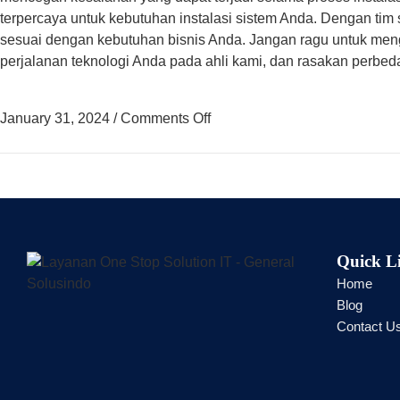
terpercaya untuk kebutuhan instalasi sistem Anda. Dengan ti
sesuai dengan kebutuhan bisnis Anda. Jangan ragu untuk men
perjalanan teknologi Anda pada ahli kami, dan rasakan perb
January 31, 2024
/
Comments Off
Quick L
Home
Blog
Contact U