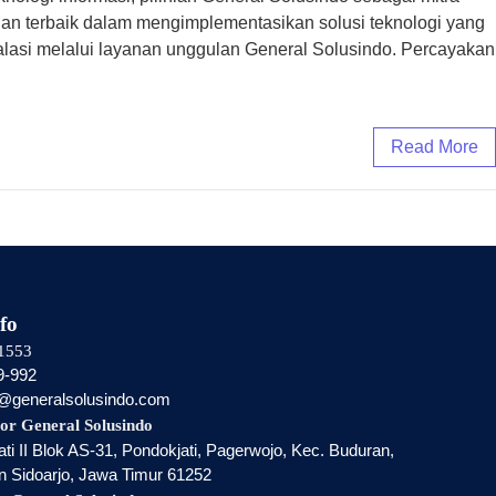
nan terbaik dalam mengimplementasikan solusi teknologi yang
lasi melalui layanan unggulan General Solusindo. Percayakan
Read More
fo
1553
9-992
i@generalsolusindo.com
or General Solusindo
ti II Blok AS-31, Pondokjati, Pagerwojo, Kec. Buduran,
 Sidoarjo, Jawa Timur 61252