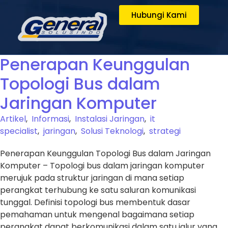
Hubungi Kami
Penerapan Keunggulan
Topologi Bus dalam
Jaringan Komputer
Artikel
,
Informasi
,
Instalasi Jaringan
,
it
specialist
,
jaringan
,
Solusi Teknologi
,
strategi
Penerapan Keunggulan Topologi Bus dalam Jaringan
Komputer – Topologi bus dalam jaringan komputer
merujuk pada struktur jaringan di mana setiap
perangkat terhubung ke satu saluran komunikasi
tunggal. Definisi topologi bus membentuk dasar
pemahaman untuk mengenal bagaimana setiap
perangkat dapat berkomunikasi dalam satu jalur yang