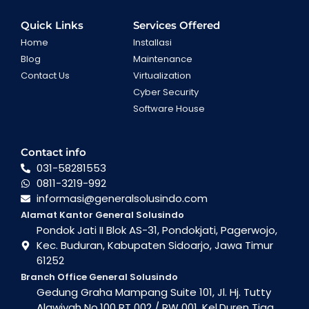
Quick Links
Services Offered
Home
Installasi
Blog
Maintenance
Contact Us
Virtualization
Cyber Security
Software House
Contact info
031-58281553
0811-3219-992
informasi@generalsolusindo.com
Alamat Kantor General Solusindo
Pondok Jati II Blok AS-31, Pondokjati, Pagerwojo,
Kec. Buduran, Kabupaten Sidoarjo, Jawa Timur
61252
Branch Office General Solusindo
Gedung Graha Mampang Suite 101, Jl. Hj. Tutty
Alawiyah No.100 RT 002 / RW 001, Kel.Duren Tiga ,