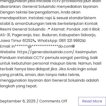
menggunakan jasa instalasi cctv profesional jauh lebih
disarankan. General Solusindo menyediakan layanan:
Dengan teknisi berpengalaman, Anda akan
mendapatkan: Instalasi rapi & sesuai standarSistem
stabil & amanDukungan teknis berkelanjutan Kontak
Resmi General Solusindo 📍 Alamat: Pondok Jati II Blok
AS-31, Pagerwojo, Kec. Buduran, Kabupaten Sidoarjo,
Jawa Timur 61252📞 WhatsApp: 0811 321 9992📧
Email: in*******@**************do.com🌐
Website: https://generalsolusindo.com/ Kesimpulan
Panduan Instalasi CCTV pemula sangat penting, baik
untuk kebutuhan personal maupun bisnis. Namun, hasil
terbaik hanya bisa didapat jika: Jika Anda ingin solusi
yang praktis, aman, dan tanpa risiko teknis,
menggunakan layanan dari General Solusindo adalah
langkah yang tepat.
September 6, 2025
/
Comments Off
Read More