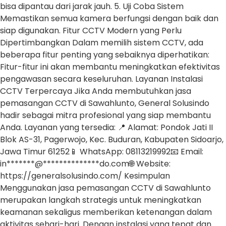
bisa dipantau dari jarak jauh. 5. Uji Coba Sistem
Memastikan semua kamera berfungsi dengan baik dan
siap digunakan. Fitur CCTV Modern yang Perlu
Dipertimbangkan Dalam memilih sistem CCTV, ada
beberapa fitur penting yang sebaiknya diperhatikan:
Fitur-fitur ini akan membantu meningkatkan efektivitas
pengawasan secara keseluruhan. Layanan Instalasi
CCTV Terpercaya Jika Anda membutuhkan jasa
pemasangan CCTV di Sawahlunto, General Solusindo
hadir sebagai mitra profesional yang siap membantu
Anda. Layanan yang tersedia: 📍 Alamat: Pondok Jati II
Blok AS-31, Pagerwojo, Kec. Buduran, Kabupaten Sidoarjo,
Jawa Timur 61252📱 WhatsApp: 08113219992📧 Email:
in*******@**************do.com🌐 Website:
https://generalsolusindo.com/ Kesimpulan
Menggunakan jasa pemasangan CCTV di Sawahlunto
merupakan langkah strategis untuk meningkatkan
keamanan sekaligus memberikan ketenangan dalam
aktivitas sehari-hari. Dengan instalasi yang tepat dan