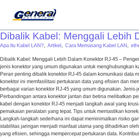
BERAND
Dibalik Kabel: Menggali Lebih
Apa Itu Kabel LAN?
,
Artikel
,
Cara Memasang Kabel LAN
,
eth
Dibalik Kabel: Menggali Lebih Dalam Konektor RJ-45 – Pengert
jenis konektor yang umum digunakan untuk menghubungkan kabel
Peran penting dibalik konektor RJ-45 dalam komunikasi data me
konektor ini memfasilitasi pertukaran data yang efisien dan m
berbagai varian konektor RJ-45 yang umum digunakan. Jenis-j
Perbandingan antara konektor jantan dan betina melibatkan p
kabel dengan konektor RJ-45 menjadi langkah awal yang krusi
pemakaian peralatan yang tepat. Tips untuk memastikan koneks
Langkah-langkah sederhana ini dapat meminimalkan risiko ga
stabilitas jaringan menjadi manfaat utama yang dihadirkan ole
yang efisien, sehingga mempercepat pertukaran data. Kontribu