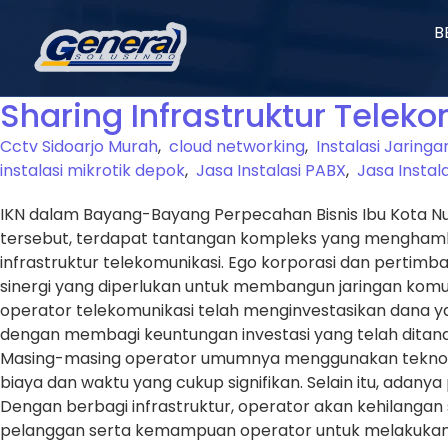
B
Sharing Infrastruktur Teleko
Cctv Sidoarjo Murah
,
cloud networking
,
Instalasi Jaringa
instalasi mikrotik depok
,
Jasa Instalasi PABX
,
Jasa Instal
IKN dalam Bayang-Bayang Perpecahan Bisnis Ibu Kota Nus
tersebut, terdapat tantangan kompleks yang menghambat
infrastruktur telekomunikasi. Ego korporasi dan perti
sinergi yang diperlukan untuk membangun jaringan komuni
operator telekomunikasi telah menginvestasikan dana 
dengan membagi keuntungan investasi yang telah ditanamk
Masing-masing operator umumnya menggunakan teknolog
biaya dan waktu yang cukup signifikan. Selain itu, adany
Dengan berbagi infrastruktur, operator akan kehilangan
pelanggan serta kemampuan operator untuk melakukan in