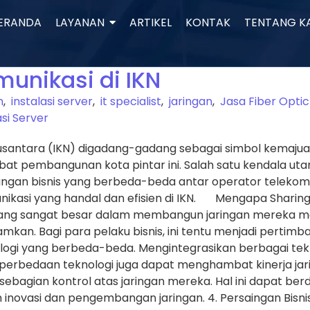
ERANDA
LAYANAN
ARTIKEL
KONTAK
TENTANG K
munikasi di IKN
n
,
instalasi server
,
it specialist
,
jaringan
,
Jasa Fiber Opti
asi Server
antara (IKN) digadang-gadang sebagai simbol kemajuan In
 pembangunan kota pintar ini. Salah satu kendala utam
mbangan bisnis yang berbeda-beda antar operator telek
kasi yang handal dan efisien di IKN. Mengapa Sharing Inf
yang sangat besar dalam membangun jaringan mereka ma
an. Bagi para pelaku bisnis, ini tentu menjadi pertimba
i yang berbeda-beda. Mengintegrasikan berbagai tekn
a perbedaan teknologi juga dapat menghambat kinerja jari
 sebagian kontrol atas jaringan mereka. Hal ini dapat b
ovasi dan pengembangan jaringan. 4. Persaingan Bisnis: