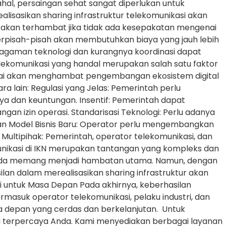
hal, persaingan sehat sangat diperlukan untuk
sasikan sharing infrastruktur telekomunikasi akan
akan terhambat jika tidak ada kesepakatan mengenai
erpisah-pisah akan membutuhkan biaya yang jauh lebih
ragaman teknologi dan kurangnya koordinasi dapat
elekomunikasi yang handal merupakan salah satu faktor
ai akan menghambat pengembangan ekosistem digital
ra lain: Regulasi yang Jelas: Pemerintah perlu
ya dan keuntungan. Insentif: Pemerintah dapat
gan izin operasi. Standarisasi Teknologi: Perlu adanya
gan Model Bisnis Baru: Operator perlu mengembangkan
Multipihak: Pemerintah, operator telekomunikasi, dan
omunikasi di IKN merupakan tantangan yang kompleks dan
-beda memang menjadi hambatan utama. Namun, dengan
silan dalam merealisasikan sharing infrastruktur akan
i untuk Masa Depan Pada akhirnya, keberhasilan
asuk operator telekomunikasi, pelaku industri, dan
sa depan yang cerdas dan berkelanjutan. Untuk
si terpercaya Anda. Kami menyediakan berbagai layanan