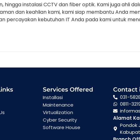
 hingga instalasi CCTV dan fiber optik. Kami juga ahli da
aman dan keahlian kami, kami siap membantu Anda menci
dan percayakan kebutuhan IT Anda pada kami untuk menda
Links
Services Offered
Contact 
031-582
Installasi
0811-321
Maintenance
informa
Us
Virtualization
Alamat Ka
Cyber Security
Pondok J
Software House
Kabupate
Branch Off