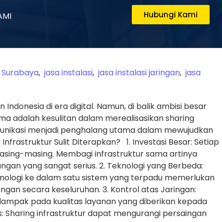
Hubungi Kami
AMI
c Surabaya
,
jasa instalasi
,
jasa instalasi jaringan
,
jasa
donesia di era digital. Namun, di balik ambisi besar
a adalah kesulitan dalam merealisasikan sharing
omunikasi menjadi penghalang utama dalam mewujudkan
rastruktur Sulit Diterapkan? 1. Investasi Besar: Setiap
sing-masing. Membagi infrastruktur sama artinya
ngan yang sangat serius. 2. Teknologi yang Berbeda:
ologi ke dalam satu sistem yang terpadu memerlukan
ngan secara keseluruhan. 3. Kontrol atas Jaringan:
erdampak pada kualitas layanan yang diberikan kepada
 Sharing infrastruktur dapat mengurangi persaingan