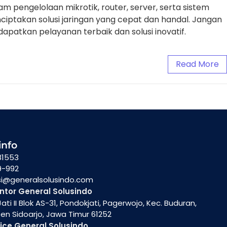
lam pengelolaan mikrotik, router, server, serta sistem
ptakan solusi jaringan yang cepat dan handal. Jangan
patkan pelayanan terbaik dan solusi inovatif.
Read More
info
81553
9-992
si@generalsolusindo.com
ntor General Solusindo
ati II Blok AS-31, Pondokjati, Pagerwojo, Kec. Buduran,
n Sidoarjo, Jawa Timur 61252
ice General Solusindo