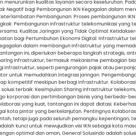
an menurunkan kualitas layanan secara keseluruhan. Pada
 Negatif bagi Pembangunan IKN Kegagalan dalam mereali
: Keterlambatan Pembangunan: Proses pembangunan IKN 
gkak: Pembangunan infrastruktur telekomunikasi yang t
sama. Kualitas Jaringan yang Tidak Optimal: Ketidakse
atan bagi Pertumbuhan Ekonomi Digital: Infrastruktur t
 Kegagalan dalam membangun infrastruktur yang memad
antangan ini, diperlukan beberapa langkah strategis, anta
haring infrastruktur, termasuk mekanisme pembagian bia
 infrastruktur, seperti pengurangan pajak atau perpanjan
erator untuk memudahkan integrasi jaringan. Pengemban
 kompetitif meskipun berbagi infrastruktur. Kolaborasi 
i solusi terbaik. Kesimpulan Sharing infrastruktur telek
 Ego korporasi dan pertimbangan bisnis yang berbeda
olaborasi yang kuat, tantangan ini dapat diatasi. Keberha
 kota pintar yang berkelanjutan. Pentingnya Kolaboras
h, tetapi juga pada seluruh pemangku kepentingan, term
 adalah kunci untuk mewujudkan visi IKN sebagai kota ma
dengan optimal dan aman, General Solusindo adalah solu