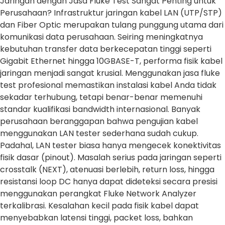
Jaringan dengan Jasa Fluke Test Sangat Penting untuk
Perusahaan? Infrastruktur jaringan kabel LAN (UTP/STP)
dan Fiber Optic merupakan tulang punggung utama dari
komunikasi data perusahaan. Seiring meningkatnya
kebutuhan transfer data berkecepatan tinggi seperti
Gigabit Ethernet hingga 10GBASE-T, performa fisik kabel
jaringan menjadi sangat krusial. Menggunakan jasa fluke
test profesional memastikan instalasi kabel Anda tidak
sekadar terhubung, tetapi benar-benar memenuhi
standar kualifikasi bandwidth internasional. Banyak
perusahaan beranggapan bahwa pengujian kabel
menggunakan LAN tester sederhana sudah cukup.
Padahal, LAN tester biasa hanya mengecek konektivitas
fisik dasar (pinout). Masalah serius pada jaringan seperti
crosstalk (NEXT), atenuasi berlebih, return loss, hingga
resistansi loop DC hanya dapat dideteksi secara presisi
menggunakan perangkat Fluke Network Analyzer
terkalibrasi. Kesalahan kecil pada fisik kabel dapat
menyebabkan latensi tinggi, packet loss, bahkan